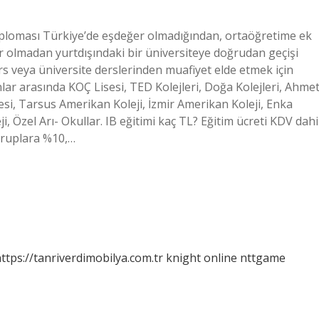
diploması Türkiye’de eşdeğer olmadığından, ortaöğretime ek
lar olmadan yurtdışındaki bir üniversiteye doğrudan geçişi
urs veya üniversite derslerinden muafiyet elde etmek için
unlar arasında KOÇ Lisesi, TED Kolejleri, Doğa Kolejleri, Ahme
sesi, Tarsus Amerikan Koleji, İzmir Amerikan Koleji, Enka
, Özel Arı- Okullar. IB eğitimi kaç TL? Eğitim ücreti KDV dahi
 gruplara %10,…
ttps://tanriverdimobilya.com.tr
knight online
nttgame