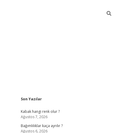
Sidebar
Son Yazılar
betexper güncel
Kabak hangi renk olur ?
Ağustos 7, 2026
Bağımlılıklar kaça ayrılır ?
Ağustos 6, 2026