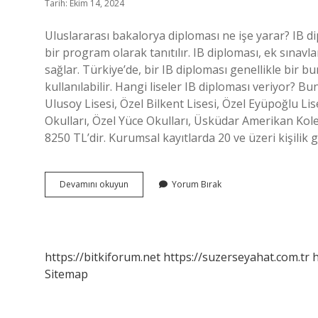
Tarih: Ekim 14, 2024
Uluslararası bakalorya diploması ne işe yarar? IB 
bir program olarak tanıtılır. IB diploması, ek sınav
sağlar. Türkiye’de, bir IB diploması genellikle bir b
kullanılabilir. Hangi liseler IB diploması veriyor? B
Ulusoy Lisesi, Özel Bilkent Lisesi, Özel Eyüpoğlu Li
Okulları, Özel Yüce Okulları, Üsküdar Amerikan Koleji
8250 TL’dir. Kurumsal kayıtlarda 20 ve üzeri kişilik
Bakalorya
Devamını okuyun
Yorum Bırak
Diploması
Nasıl
Alınır
https://bitkiforum.net
https://suzerseyahat.com.tr
h
Sitemap