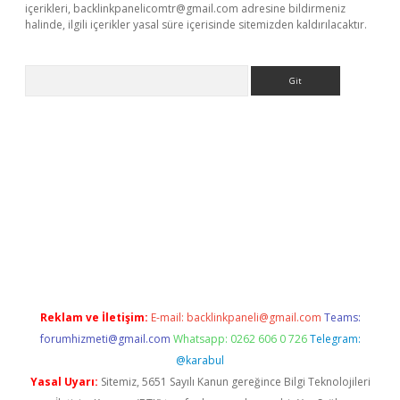
içerikleri,
backlinkpanelicomtr@gmail.com
adresine bildirmeniz
halinde, ilgili içerikler yasal süre içerisinde sitemizden kaldırılacaktır.
Arama
r güncel
Reklam ve İletişim:
E-mail:
backlinkpaneli@gmail.com
Teams:
forumhizmeti@gmail.com
Whatsapp: 0262 606 0 726
Telegram:
@karabul
Yasal Uyarı:
Sitemiz, 5651 Sayılı Kanun gereğince Bilgi Teknolojileri