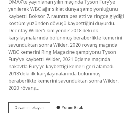
DMAX’te yayınlanan yılın maçında Tyson Fury’ye
yenilerek WBC ağır sıklet dünya şampiyonluğunu
kaybetti. Boksör 7. rauntta pes etti ve ringde giydiği
kostüm yüzünden dövüşü kaybettiğini duyurdu.
Deontay Wilder’i kim yendi? 2018’deki ilk
karşılaşmalarında bölünmüş beraberlikte kemerini
savunduktan sonra Wilder, 2020 rövanş maçında
WBC kemerini Ring Magazine şampiyonu Tyson
Fury’ye kaybetti. Wilder, 2021 üçleme maçında
nakavtla Fury’ye kaybettiği kemeri geri alamadı.
2018’deki ilk karşılaşmalarında bölünmüş
beraberlikte kemerini savunduktan sonra Wilder,
2020 rövanş…
Deontay
Devamını okuyun
Yorum Bırak
Wilder
Kaç
Kez
Yenildi