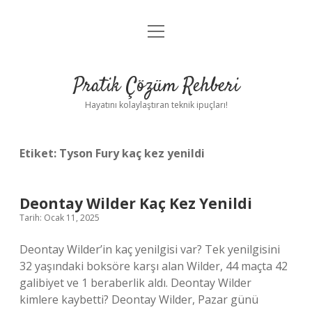
menüyü
Anasayfa
aç
Gizlilik Politikası
Pratik Çözüm Rehberi
Yasal Uyarı
Hayatını kolaylaştıran teknik ipuçları!
Hakkımızda
Etiket:
Tyson Fury kaç kez yenildi
Deontay Wilder Kaç Kez Yenildi
Tarih: Ocak 11, 2025
Deontay Wilder’in kaç yenilgisi var? Tek yenilgisini
32 yaşındaki boksöre karşı alan Wilder, 44 maçta 42
galibiyet ve 1 beraberlik aldı. Deontay Wilder
kimlere kaybetti? Deontay Wilder, Pazar günü