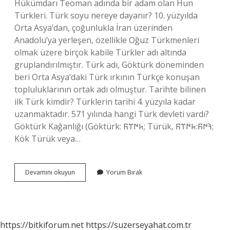
Hükümdarı Teoman adında bir adam olan Hun
Türkleri. Türk soyu nereye dayanır? 10. yüzyılda
Orta Asya’dan, çoğunlukla İran üzerinden
Anadolu’ya yerleşen, özellikle Oğuz Türkmenleri
olmak üzere birçok kabile Türkler adı altında
gruplandırılmıştır. Türk adı, Göktürk döneminden
beri Orta Asya’daki Türk ırkının Türkçe konuşan
topluluklarının ortak adı olmuştur. Tarihte bilinen
ilk Türk kimdir? Türklerin tarihi 4. yüzyıla kadar
uzanmaktadır. 571 yılında hangi Türk devleti vardı?
Göktürk Kağanlığı (Göktürk: 𐱅𐰇𐰼𐰜; Türük, 𐰚𐰇𐰜:𐱅𐰇𐰼𐰜;
Kök Türük veya…
Türk
Devamını okuyun
Yorum Bırak
Soyu
Kaç
Yıllık
https://bitkiforum.net
https://suzerseyahat.com.tr