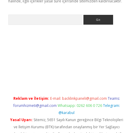
halinde, ilgili içerikler yasal süre içerisinde sitemizden kaldırılacaktır.
Arama
er güncel
Reklam ve İletişim:
E-mail:
backlinkpaneli@gmail.com
Teams:
forumhizmeti@gmail.com
Whatsapp: 0262 606 0 726
Telegram:
@karabul
Yasal Uyarı:
Sitemiz, 5651 Sayılı Kanun gereğince Bilgi Teknolojileri
ve İletişim Kurumu (BTK) tarafından onaylanmış bir Yer Sağlayıcı