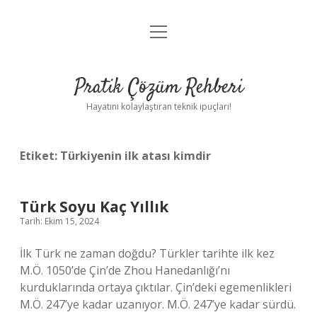
menüyü
Anasayfa
aç
Gizlilik Politikası
Pratik Çözüm Rehberi
Yasal Uyarı
Hayatını kolaylaştıran teknik ipuçları!
Hakkımızda
Etiket:
Türkiyenin ilk atası kimdir
Türk Soyu Kaç Yıllık
Tarih: Ekim 15, 2024
İlk Türk ne zaman doğdu? Türkler tarihte ilk kez
M.Ö. 1050’de Çin’de Zhou Hanedanlığı’nı
kurduklarında ortaya çıktılar. Çin’deki egemenlikleri
M.Ö. 247’ye kadar uzanıyor. M.Ö. 247’ye kadar sürdü.