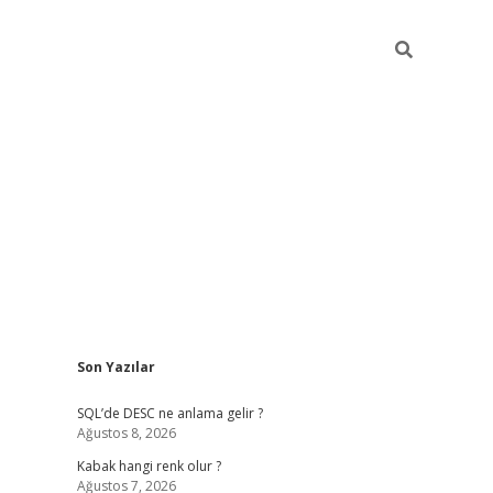
Sidebar
Son Yazılar
betexper güncel
SQL’de DESC ne anlama gelir ?
Ağustos 8, 2026
Kabak hangi renk olur ?
Ağustos 7, 2026