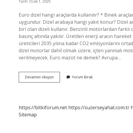
Tarih: Ocak 1, 2025
Euro dizel hangi araçlarda kullanılır? * Binek araçlar,
uygundur. Dizel arabaya hangi yakıt konur? Dizel ar
biri olan dizeli kullanır. Benzinli motorlardan farklı
basınç altında yakılır. Üretilen enerji aracın hareke
üreticileri 2035 yılına kadar CO2 emisyonlarını orta
dizel motorlar dahil olmak üzere, içten yanmalı mot
verilmeyecek. Euro mazot ne demek? Avrupa…
Euro
Devamını okuyun
Yorum Bırak
Dizel
Mi
Dizel
Mi
https://bitkiforum.net
https://suzerseyahat.com.tr
h
Sitemap