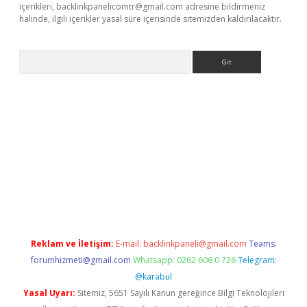
içerikleri,
backlinkpanelicomtr@gmail.com
adresine bildirmeniz
halinde, ilgili içerikler yasal süre içerisinde sitemizden kaldırılacaktır.
Arama
r güncel
Reklam ve İletişim:
E-mail:
backlinkpaneli@gmail.com
Teams:
forumhizmeti@gmail.com
Whatsapp: 0262 606 0 726
Telegram:
@karabul
Yasal Uyarı:
Sitemiz, 5651 Sayılı Kanun gereğince Bilgi Teknolojileri