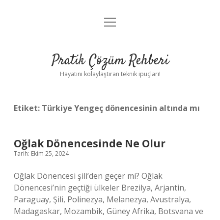
menüyü
Anasayfa
aç
Gizlilik Politikası
Pratik Çözüm Rehberi
Yasal Uyarı
Hayatını kolaylaştıran teknik ipuçları!
Hakkımızda
Etiket:
Türkiye Yengeç dönencesinin altında mı
Oğlak Dönencesinde Ne Olur
Tarih: Ekim 25, 2024
Oğlak Dönencesi şili’den geçer mi? Oğlak
Dönencesi’nin geçtiği ülkeler Brezilya, Arjantin,
Paraguay, Şili, Polinezya, Melanezya, Avustralya,
Madagaskar, Mozambik, Güney Afrika, Botsvana ve