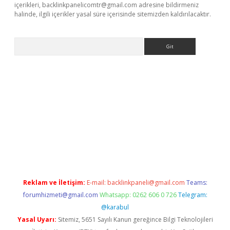
içerikleri,
backlinkpanelicomtr@gmail.com
adresine bildirmeniz
halinde, ilgili içerikler yasal süre içerisinde sitemizden kaldırılacaktır.
Arama
r güncel
Reklam ve İletişim:
E-mail:
backlinkpaneli@gmail.com
Teams:
forumhizmeti@gmail.com
Whatsapp: 0262 606 0 726
Telegram:
@karabul
Yasal Uyarı:
Sitemiz, 5651 Sayılı Kanun gereğince Bilgi Teknolojileri