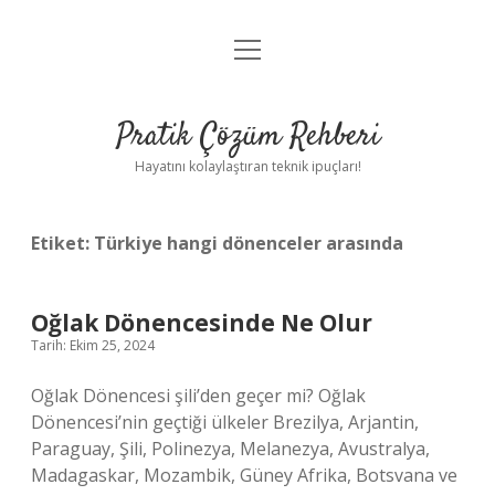
menüyü
Anasayfa
aç
Gizlilik Politikası
Pratik Çözüm Rehberi
Yasal Uyarı
Hayatını kolaylaştıran teknik ipuçları!
Hakkımızda
Etiket:
Türkiye hangi dönenceler arasında
Oğlak Dönencesinde Ne Olur
Tarih: Ekim 25, 2024
Oğlak Dönencesi şili’den geçer mi? Oğlak
Dönencesi’nin geçtiği ülkeler Brezilya, Arjantin,
Paraguay, Şili, Polinezya, Melanezya, Avustralya,
Madagaskar, Mozambik, Güney Afrika, Botsvana ve