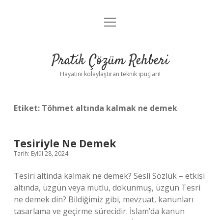
menüyü
Anasayfa
aç
Gizlilik Politikası
Pratik Çözüm Rehberi
Yasal Uyarı
Hayatını kolaylaştıran teknik ipuçları!
Hakkımızda
Etiket:
Töhmet altında kalmak ne demek
Tesiriyle Ne Demek
Tarih: Eylül 28, 2024
Tesiri altinda kalmak ne demek? Sesli Sözlük – etkisi
altında, üzgün veya mutlu, dokunmuş, üzgün Tesri
ne demek din? Bildiğimiz gibi, mevzuat, kanunları
tasarlama ve geçirme sürecidir. İslam’da kanun