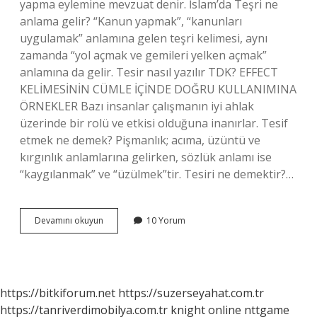
yapma eylemine mevzuat denir. İslam’da Teşri ne
anlama gelir? “Kanun yapmak”, “kanunları
uygulamak” anlamına gelen teşri kelimesi, aynı
zamanda “yol açmak ve gemileri yelken açmak”
anlamına da gelir. Tesir nasıl yazılır TDK? EFFECT
KELİMESİNİN CÜMLE İÇİNDE DOĞRU KULLANIMINA
ÖRNEKLER Bazı insanlar çalışmanın iyi ahlak
üzerinde bir rolü ve etkisi olduğuna inanırlar. Tesif
etmek ne demek? Pişmanlık; acıma, üzüntü ve
kırgınlık anlamlarına gelirken, sözlük anlamı ise
“kaygılanmak” ve “üzülmek”tir. Tesiri ne demektir?…
Tesiriyle
Devamını okuyun
10 Yorum
Ne
Demek
https://bitkiforum.net
https://suzerseyahat.com.tr
https://tanriverdimobilya.com.tr
knight online
nttgame