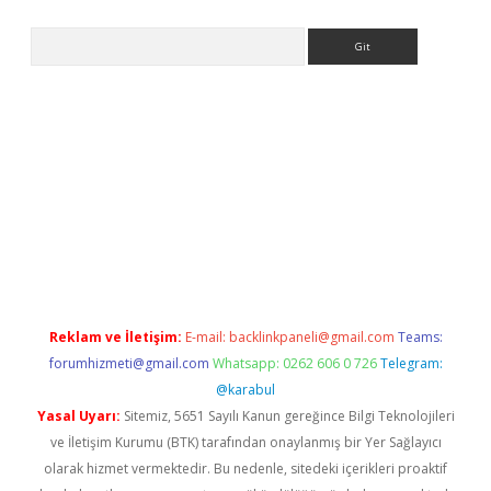
Arama
er güncel
Reklam ve İletişim:
E-mail:
backlinkpaneli@gmail.com
Teams:
forumhizmeti@gmail.com
Whatsapp: 0262 606 0 726
Telegram:
@karabul
Yasal Uyarı:
Sitemiz, 5651 Sayılı Kanun gereğince Bilgi Teknolojileri
ve İletişim Kurumu (BTK) tarafından onaylanmış bir Yer Sağlayıcı
olarak hizmet vermektedir. Bu nedenle, sitedeki içerikleri proaktif