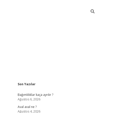
Sidebar
Son Yazılar
betexper güncel
Bağımlılıklar kaça ayrılır ?
Ağustos 6, 2026
Aval aval ne ?
Ağustos 4, 2026