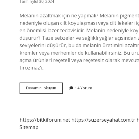
Tarih: Eylül 30, 2024
Melanin azaltmak için ne yapmalı? Melanin pigmen
nedeniyle oluşan cilt koyulaşması veya cilt lekeleri 
en önemlisi lazer tedavisidir. Melanin nedeniyle koyu
düşürür? Taze sebzeler ve sağlıklı yağlar açısından
seviyelerini düşürür, bu da melanin üretimini azaltır.
kremler veya merhemler de kullanabilirsiniz. Bu ürünl
açma ürünleri reçeteli veya reçetesiz olarak mevcut
tirozinaz’ı…
Ciltteki
Devamını okuyun
14 Yorum
Melanin
Seviyesi
Nasıl
Düşer
https://bitkiforum.net
https://suzerseyahat.com.tr
h
Sitemap