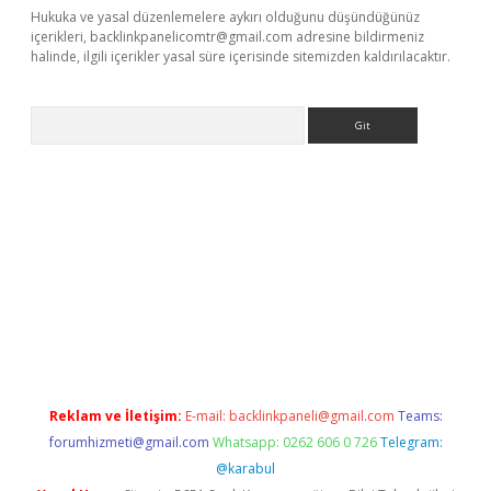
Hukuka ve yasal düzenlemelere aykırı olduğunu düşündüğünüz
içerikleri,
backlinkpanelicomtr@gmail.com
adresine bildirmeniz
halinde, ilgili içerikler yasal süre içerisinde sitemizden kaldırılacaktır.
Arama
r güncel
Reklam ve İletişim:
E-mail:
backlinkpaneli@gmail.com
Teams:
forumhizmeti@gmail.com
Whatsapp: 0262 606 0 726
Telegram:
@karabul