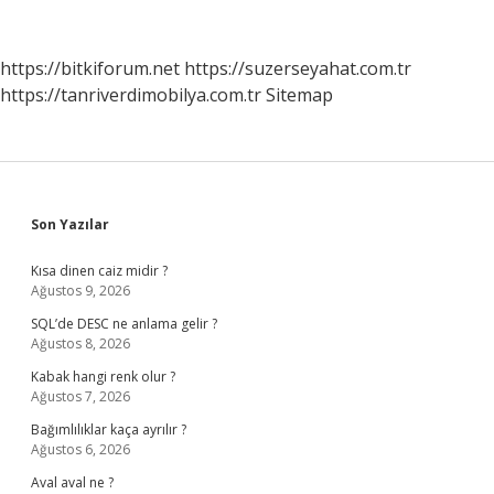
Tehlikeli
Işlerde
Çalışabilir
https://bitkiforum.net
https://suzerseyahat.com.tr
Raporu
https://tanriverdimobilya.com.tr
Sitemap
Nedir
Sidebar
Son Yazılar
Kısa dinen caiz midir ?
Ağustos 9, 2026
SQL’de DESC ne anlama gelir ?
Ağustos 8, 2026
Kabak hangi renk olur ?
Ağustos 7, 2026
Bağımlılıklar kaça ayrılır ?
Ağustos 6, 2026
Aval aval ne ?