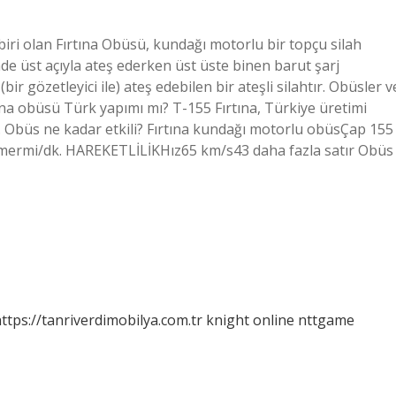
iri olan Fırtına Obüsü, kundağı motorlu bir topçu silah
nde üst açıyla ateş ederken üst üste binen barut şarj
ir gözetleyici ile) ateş edebilen bir ateşli silahtır. Obüsler v
tına obüsü Türk yapımı mı? T-155 Fırtına, Türkiye üretimi
 Obüs ne kadar etkili? Fırtına kundağı motorlu obüsÇap 155
 mermi/dk. HAREKETLİLİKHız65 km/s43 daha fazla satır Obüs
ttps://tanriverdimobilya.com.tr
knight online
nttgame