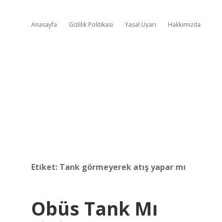
Anasayfa
Gizlilik Politikası
Yasal Uyarı
Hakkımızda
Etiket:
Tank görmeyerek atış yapar mı
Obüs Tank Mı