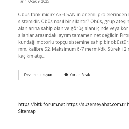
Tarih: Ocak 9, 2025
Obüs tank mıdır? ASELSAN’ın önemli projelerinden b
sistemidir. Obüs nasıl bir silahtır? Obüs, grup ateşi
alanlarına sahip olan ve görüş alanı içinde veya kör (b
silahlar arasındaki ayrım tamamen net değildir. Fır
kundağı motorlu topçu sistemine sahip bir obüstür.
mm, kalibre 52. Maksimum 6-7 mermi/dk. Sürekli 2
kaç km atış…
Obüs
Devamını okuyun
Yorum Bırak
Tank
Mı
https://bitkiforum.net
https://suzerseyahat.com.tr
h
Sitemap