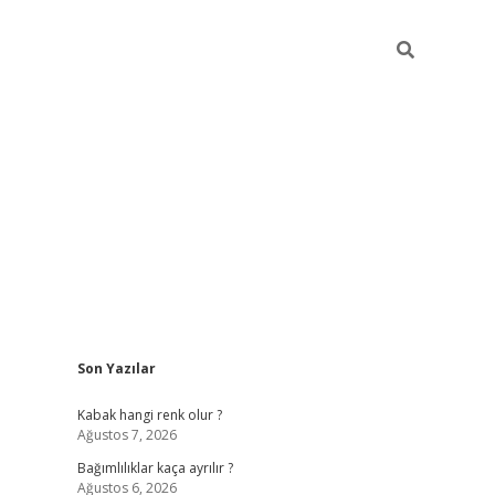
Sidebar
Son Yazılar
betexper günce
Kabak hangi renk olur ?
Ağustos 7, 2026
Bağımlılıklar kaça ayrılır ?
Ağustos 6, 2026