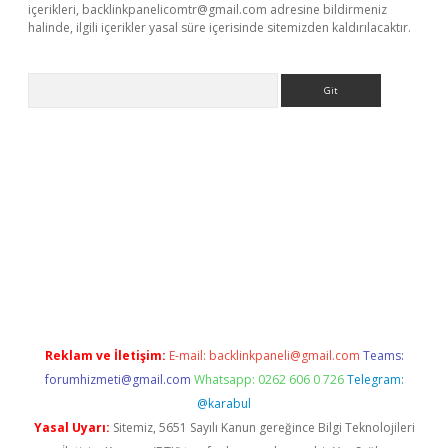
içerikleri,
backlinkpanelicomtr@gmail.com
adresine bildirmeniz
halinde, ilgili içerikler yasal süre içerisinde sitemizden kaldırılacaktır.
Arama
r güncel
Reklam ve İletişim:
E-mail:
backlinkpaneli@gmail.com
Teams:
forumhizmeti@gmail.com
Whatsapp: 0262 606 0 726
Telegram:
@karabul
Yasal Uyarı:
Sitemiz, 5651 Sayılı Kanun gereğince Bilgi Teknolojileri