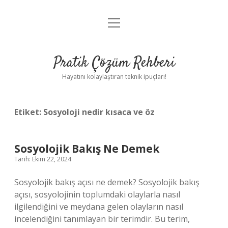
menüyü
Anasayfa
aç
Gizlilik Politikası
Pratik Çözüm Rehberi
Yasal Uyarı
Hayatını kolaylaştıran teknik ipuçları!
Hakkımızda
Etiket:
Sosyoloji nedir kısaca ve öz
Sosyolojik Bakış Ne Demek
Tarih: Ekim 22, 2024
Sosyolojik bakış açısı ne demek? Sosyolojik bakış
açısı, sosyolojinin toplumdaki olaylarla nasıl
ilgilendiğini ve meydana gelen olayların nasıl
incelendiğini tanımlayan bir terimdir. Bu terim,