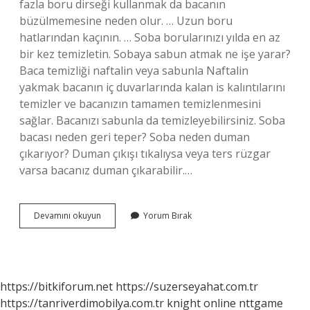
fazla boru dirseği kullanmak da bacanın
büzülmemesine neden olur. … Uzun boru
hatlarından kaçının. … Soba borularınızı yılda en az
bir kez temizletin. Sobaya sabun atmak ne işe yarar?
Baca temizliği naftalin veya sabunla Naftalin
yakmak bacanın iç duvarlarında kalan is kalıntılarını
temizler ve bacanızın tamamen temizlenmesini
sağlar. Bacanızı sabunla da temizleyebilirsiniz. Soba
bacası neden geri teper? Soba neden duman
çıkarıyor? Duman çıkışı tıkalıysa veya ters rüzgar
varsa bacanız duman çıkarabilir.…
Sobanın
Devamını okuyun
Yorum Bırak
Iyi
Çekmesi
Için
Ne
Yapmalı
https://bitkiforum.net
https://suzerseyahat.com.tr
https://tanriverdimobilya.com.tr
knight online
nttgame