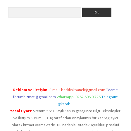
Arama
r güncel
Reklam ve İletişim:
E-mail:
backlinkpaneli@gmail.com
Teams:
forumhizmeti@gmail.com
Whatsapp: 0262 606 0 726
Telegram:
@karabul
Yasal Uyarı:
Sitemiz, 5651 Sayılı Kanun gereğince Bilgi Teknolojileri
ve İletişim Kurumu (BTK) tarafından onaylanmış bir Yer Sağlayıcı
olarak hizmet vermektedir. Bu nedenle, sitedeki içerikleri proaktif