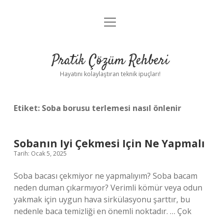
menüyü
Anasayfa
aç
Gizlilik Politikası
Pratik Çözüm Rehberi
Yasal Uyarı
Hayatını kolaylaştıran teknik ipuçları!
Hakkımızda
Etiket:
Soba borusu terlemesi nasıl önlenir
Sobanın Iyi Çekmesi Için Ne Yapmalı
Tarih: Ocak 5, 2025
Soba bacası çekmiyor ne yapmalıyım? Soba bacam
neden duman çıkarmıyor? Verimli kömür veya odun
yakmak için uygun hava sirkülasyonu şarttır, bu
nedenle baca temizliği en önemli noktadır. … Çok