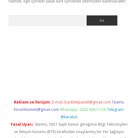
halinde, ilgili içerikler yasal süre içerisinde sitemizden kaldırılacaktır.
Arama
r güncel
Reklam ve İletişim:
E-mail:
backlinkpaneli@gmail.com
Teams:
forumhizmeti@gmail.com
Whatsapp: 0262 606 0 726
Telegram:
@karabul
Yasal Uyarı:
Sitemiz, 5651 Sayılı Kanun gereğince Bilgi Teknolojileri
ve İletişim Kurumu (BTK) tarafından onaylanmış bir Yer Sağlayıcı