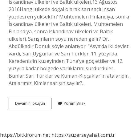
İskandinav ülkeleri ve Baltık ülkeleri.13 Ağustos
2016Hangi ülkede doğal olarak sarı saçlı insan
yüzdesi en yüksektir? Muhtemelen Finlandiya, sonra
İskandinav ülkeleri ve Baltık ülkeleri. Muhtemelen
Finlandiya, sonra İskandinav ülkeleri ve Baltık
ülkeleri. Sarışınların soyu nereden gelir? Dr.
Abdülkadir Donuk şöyle anlatıyor: “Asya’da iki devlet
vardı, Sarı Uygurlar ve Sarı Türkler. 11. yüzyılda
Karadeniz’in kuzeyinden Tuna’ya göç ettiler ve 12.
yüzyıla kadar bölgede varlıklarını sürdürdüler.
Bunlar Sarı Türkler ve Kuman-Kıpçaklar’ın atalarıdır.
Atalarımız. Kimler sarışın sayılır?…
Hangi
Devamını okuyun
Yorum Bırak
Irklar
Sarışın
Olur
https://bitkiforum.net
https://suzerseyahat.com.tr