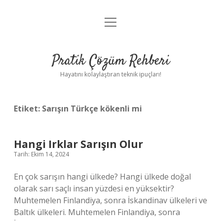
menüyü
Anasayfa
aç
Gizlilik Politikası
Pratik Çözüm Rehberi
Yasal Uyarı
Hayatını kolaylaştıran teknik ipuçları!
Hakkımızda
Etiket:
Sarışın Türkçe kökenli mi
Hangi Irklar Sarışın Olur
Tarih: Ekim 14, 2024
En çok sarışın hangi ülkede? Hangi ülkede doğal
olarak sarı saçlı insan yüzdesi en yüksektir?
Muhtemelen Finlandiya, sonra İskandinav ülkeleri ve
Baltık ülkeleri. Muhtemelen Finlandiya, sonra