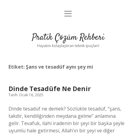
menüyü
Anasayfa
aç
Gizlilik Politikası
Pratik Çözüm Rehberi
Yasal Uyarı
Hayatını kolaylaştıran teknik ipuçları!
Hakkımızda
Etiket:
Şans ve tesadüf aynı şey mi
Dinde Tesadüfe Ne Denir
Tarih: Ocak 16, 2025
Dinde tesadüf ne demek? Sözlükte tesadüf, “şans,
takdir, kendiliğinden meydana gelme” anlamına
gelir. Tevafuk, ilahi iradenin bir şeyi bir başka şeyle
uyumlu hale getirmesi, Allah’ın bir şeyi ve diğer