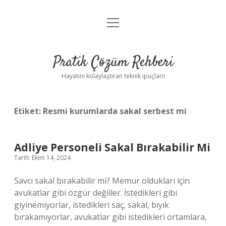
menüyü
Anasayfa
aç
Gizlilik Politikası
Pratik Çözüm Rehberi
Yasal Uyarı
Hayatını kolaylaştıran teknik ipuçları!
Hakkımızda
Etiket:
Resmi kurumlarda sakal serbest mi
Adliye Personeli Sakal Bırakabilir Mi
Tarih: Ekim 14, 2024
Savcı sakal bırakabilir mi? Memur oldukları için
avukatlar gibi özgür değiller. İstedikleri gibi
giyinemiyorlar, istedikleri saç, sakal, bıyık
bırakamıyorlar, avukatlar gibi istedikleri ortamlara,