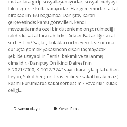
mekanlara girip sosyalleşemiyorlar, sosyal medyayı
bile özgürce kullanamıyorlar. Hangi memurlar sakal
bırakabilir? Bu bağlamda; Danıştay kararı
çerçevesinde; kamu görevlileri, kendi
mevzuatlarında özel bir düzenleme öngörülmediği
takdirde sakal bırakabilirler. Adalet Bakanlığı sakal
serbest mi? Saçlar, kulakları örtmeyecek ve normal
duruşta gömlek yakasından dışarı taşmayacak
şekilde uzayabilir. Temiz, bakımlı ve taranmış
olmalıdır. (Danıştay On İkinci Dairesi’nin
E.:2021/7000; K.:2022/2247 sayılı kararıyla iptal edilen
beyan; Sakal her gün tıraş edilir ve sakal bırakılmaz.)
Resmi kurumlarda sakal serbest mi? Favoriler kulak
deliği…
Adliye
Devamını okuyun
Yorum Bırak
Personeli
Sakal
Bırakabilir