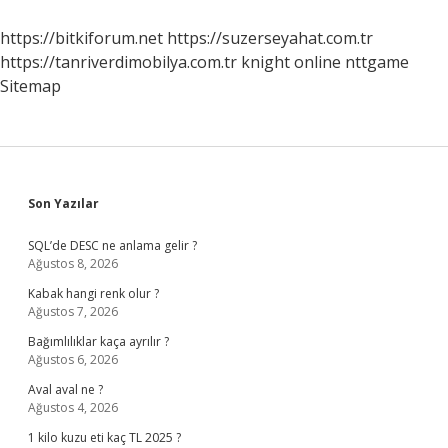
Mi
https://bitkiforum.net
https://suzerseyahat.com.tr
https://tanriverdimobilya.com.tr
knight online
nttgame
Sitemap
Sidebar
Son Yazılar
SQL’de DESC ne anlama gelir ?
Ağustos 8, 2026
Kabak hangi renk olur ?
Ağustos 7, 2026
Bağımlılıklar kaça ayrılır ?
Ağustos 6, 2026
Aval aval ne ?
Ağustos 4, 2026
1 kilo kuzu eti kaç TL 2025 ?