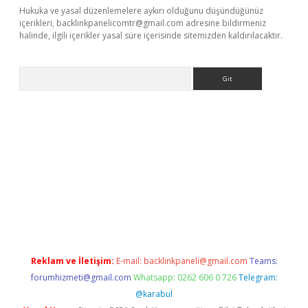
Hukuka ve yasal düzenlemelere aykırı olduğunu düşündüğünüz
içerikleri,
backlinkpanelicomtr@gmail.com
adresine bildirmeniz
halinde, ilgili içerikler yasal süre içerisinde sitemizden kaldırılacaktır.
Arama
r güncel
Reklam ve İletişim:
E-mail:
backlinkpaneli@gmail.com
Teams:
forumhizmeti@gmail.com
Whatsapp: 0262 606 0 726
Telegram:
@karabul