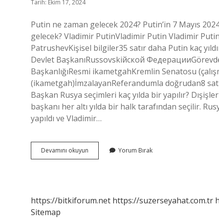
Tarih: Ekim 17, 2024
Putin ne zaman gelecek 2024? Putin’in 7 Mayıs 2024
gelecek? Vladimir PutinVladimir Putin Vladimir Put
PatrushevKişisel bilgiler35 satır daha Putin kaç y
Devlet BaşkanıRussovskiйской ФедерацииGörevdeki
BaşkanlığıResmi ikametgahKremlin Senatosu (çalışm
(ikametgah)İmzalayanReferandumla doğrudan8 satı
Başkan Rusya seçimleri kaç yılda bir yapılır? Dışişl
başkanı her altı yılda bir halk tarafından seçilir. 
yapıldı ve Vladimir…
Putin
Devamını okuyun
Yorum Bırak
Ne
Zaman
Gelecek
https://bitkiforum.net
https://suzerseyahat.com.tr
h
Sitemap