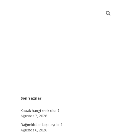
Sidebar
Son Yazılar
betexper güncel
Kabak hangi renk olur ?
Ağustos 7, 2026
Bağımlılıklar kaça ayrılır ?
Ağustos 6, 2026