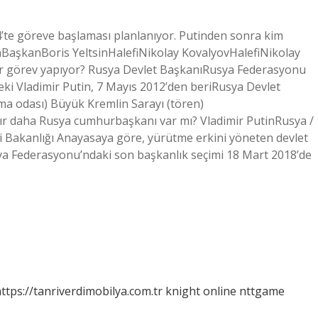
’te göreve başlaması planlanıyor. Putinden sonra kim
inBaşkanBoris YeltsinHalefiNikolay KovalyovHalefiNikolay
ıldır görev yapıyor? Rusya Devlet BaşkanıRusya Federasyonu
 Vladimir Putin, 7 Mayıs 2012’den beriRusya Devlet
a odası) Büyük Kremlin Sarayı (tören)
r daha Rusya cumhurbaşkanı var mı? Vladimir PutinRusya /
eri Bakanlığı Anayasaya göre, yürütme erkini yöneten devlet
Rusya Federasyonu’ndaki son başkanlık seçimi 18 Mart 2018’de
ttps://tanriverdimobilya.com.tr
knight online
nttgame