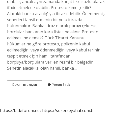
olabilir, ancak aynı zamanda karşıt fikri sözlü olarak
ifade etmek de olabilir. Protesto kime çekilir?
Alacaklı banka aracılığıyla itiraz edebilir. Ödenmemiş
senetleri tahsil etmenin bir yolu itirazda
bulunmaktır. Banka itiraz olarak parayı çekerse,
borçlular bankanın kara listesine alınır. Protesto
edilmesi ne demek? Türk Ticaret Kanunu
hükümlerine göre protesto, poliçenin kabul
edilmediğini veya ödenmediğini veya kabul tarihini
tespit etmek için hamil tarafından
borçluya/borçlulara verilen resmi bir belgedir.
Senetin alacaklısı olan hamil, banka…
Protesto
Devamını okuyun
Yorum Bırak
Eden
Kişiye
Ne
Denir
https://bitkiforum.net
https://suzerseyahat.com.tr