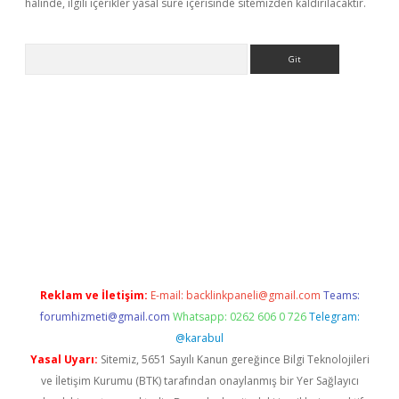
halinde, ilgili içerikler yasal süre içerisinde sitemizden kaldırılacaktır.
Arama
er güncel
Reklam ve İletişim:
E-mail:
backlinkpaneli@gmail.com
Teams:
forumhizmeti@gmail.com
Whatsapp: 0262 606 0 726
Telegram:
@karabul
Yasal Uyarı:
Sitemiz, 5651 Sayılı Kanun gereğince Bilgi Teknolojileri
ve İletişim Kurumu (BTK) tarafından onaylanmış bir Yer Sağlayıcı