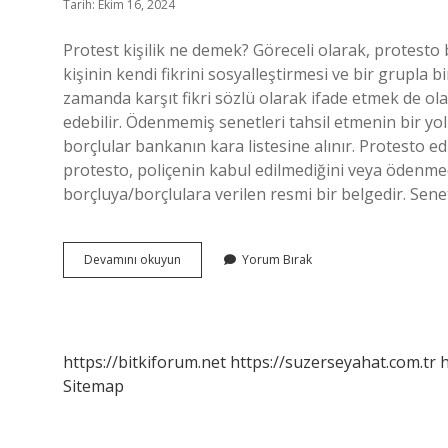
Tarih: Ekim 16, 2024
Protest kişilik ne demek? Göreceli olarak, protesto 
kişinin kendi fikrini sosyalleştirmesi ve bir grupla b
zamanda karşıt fikri sözlü olarak ifade etmek de olabi
edebilir. Ödenmemiş senetleri tahsil etmenin bir yol
borçlular bankanın kara listesine alınır. Protesto
protesto, poliçenin kabul edilmediğini veya ödenmedi
borçluya/borçlulara verilen resmi bir belgedir. Sene
Protesto
Devamını okuyun
Yorum Bırak
Eden
Kişiye
Ne
Denir
https://bitkiforum.net
https://suzerseyahat.com.tr
h
Sitemap