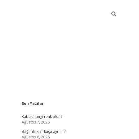
Sidebar
Son Yazılar
betexper güncel
Kabak hangi renk olur ?
Ağustos 7, 2026
Bağımlılıklar kaça ayrılır ?
Ağustos 6, 2026