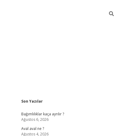
Sidebar
Son Yazılar
betexper güncel
Bağımlılıklar kaça ayrılır ?
Ağustos 6, 2026
Aval aval ne ?
Ağustos 4, 2026