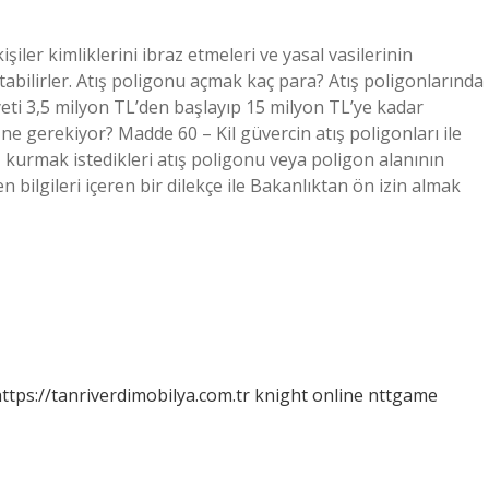
şiler kimliklerini ibraz etmeleri ve yasal vasilerinin
atabilirler. Atış poligonu açmak kaç para? Atış poligonlarında
yeti 3,5 milyon TL’den başlayıp 15 milyon TL’ye kadar
ne gerekiyor? Madde 60 – Kil güvercin atış poligonları ile
 kurmak istedikleri atış poligonu veya poligon alanının
en bilgileri içeren bir dilekçe ile Bakanlıktan ön izin almak
ttps://tanriverdimobilya.com.tr
knight online
nttgame