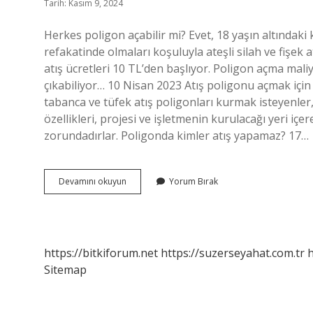
Tarih: Kasım 9, 2024
Herkes poligon açabilir mi? Evet, 18 yaşın altındaki ki
refakatinde olmaları koşuluyla ateşli silah ve fişek 
atış ücretleri 10 TL’den başlıyor. Poligon açma mali
çıkabiliyor… 10 Nisan 2023 Atış poligonu açmak için 
tabanca ve tüfek atış poligonları kurmak isteyenler,
özellikleri, projesi ve işletmenin kurulacağı yeri içer
zorundadırlar. Poligonda kimler atış yapamaz? 17…
Kimler
Devamını okuyun
Yorum Bırak
Poligon
Acabilir
https://bitkiforum.net
https://suzerseyahat.com.tr
h
Sitemap