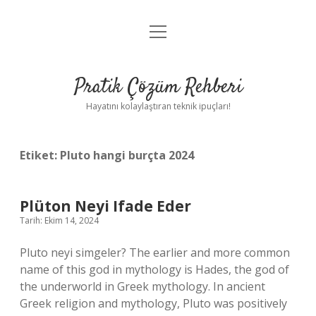
menüyü
Anasayfa
aç
Gizlilik Politikası
Pratik Çözüm Rehberi
Yasal Uyarı
Hayatını kolaylaştıran teknik ipuçları!
Hakkımızda
Etiket:
Pluto hangi burçta 2024
Plüton Neyi Ifade Eder
Tarih: Ekim 14, 2024
Pluto neyi simgeler? The earlier and more common
name of this god in mythology is Hades, the god of
the underworld in Greek mythology. In ancient
Greek religion and mythology, Pluto was positively