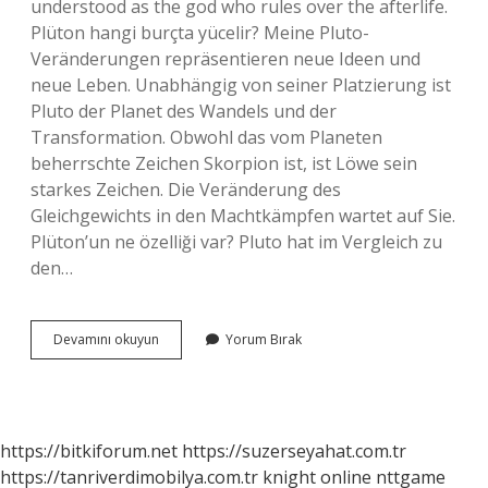
understood as the god who rules over the afterlife.
Plüton hangi burçta yücelir? Meine Pluto-
Veränderungen repräsentieren neue Ideen und
neue Leben. Unabhängig von seiner Platzierung ist
Pluto der Planet des Wandels und der
Transformation. Obwohl das vom Planeten
beherrschte Zeichen Skorpion ist, ist Löwe sein
starkes Zeichen. Die Veränderung des
Gleichgewichts in den Machtkämpfen wartet auf Sie.
Plüton’un ne özelliği var? Pluto hat im Vergleich zu
den…
Plüton
Devamını okuyun
Yorum Bırak
Neyi
Ifade
Eder
https://bitkiforum.net
https://suzerseyahat.com.tr
https://tanriverdimobilya.com.tr
knight online
nttgame