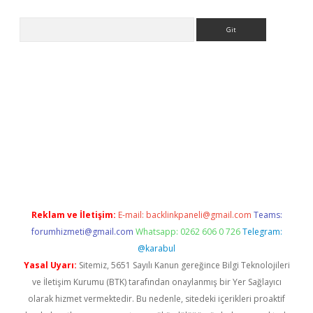
Arama
r güncel
Reklam ve İletişim:
E-mail:
backlinkpaneli@gmail.com
Teams:
forumhizmeti@gmail.com
Whatsapp: 0262 606 0 726
Telegram:
@karabul
Yasal Uyarı:
Sitemiz, 5651 Sayılı Kanun gereğince Bilgi Teknolojileri
ve İletişim Kurumu (BTK) tarafından onaylanmış bir Yer Sağlayıcı
olarak hizmet vermektedir. Bu nedenle, sitedeki içerikleri proaktif