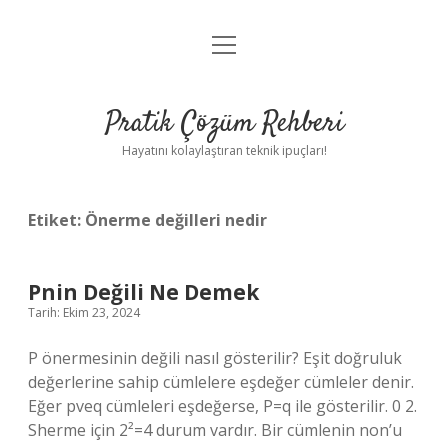
menüyü
Anasayfa
aç
Gizlilik Politikası
Pratik Çözüm Rehberi
Yasal Uyarı
Hayatını kolaylaştıran teknik ipuçları!
Hakkımızda
Etiket:
Önerme değilleri nedir
Pnin Değili Ne Demek
Tarih: Ekim 23, 2024
P önermesinin değili nasıl gösterilir? Eşit doğruluk
değerlerine sahip cümlelere eşdeğer cümleler denir.
Eğer pveq cümleleri eşdeğerse, P=q ile gösterilir. 0 2.
Sherme için 2²=4 durum vardır. Bir cümlenin non’u