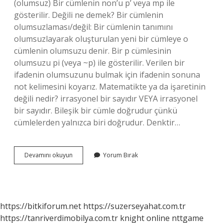
(olumsuz) Bir cümlenin non’u p’ veya mp ile
gösterilir. Değili ne demek? Bir cümlenin
olumsuzlaması/değil: Bir cümlenin tanımını
olumsuzlayarak oluşturulan yeni bir cümleye o
cümlenin olumsuzu denir. Bir p cümlesinin
olumsuzu pi (veya ~p) ile gösterilir. Verilen bir
ifadenin olumsuzunu bulmak için ifadenin sonuna
not kelimesini koyarız. Matematikte ya da işaretinin
değili nedir? irrasyonel bir sayıdır VEYA irrasyonel
bir sayıdır. Bileşik bir cümle doğrudur çünkü
cümlelerden yalnızca biri doğrudur. Denktir…
Pnin
Devamını okuyun
Yorum Bırak
Değili
Ne
Demek
https://bitkiforum.net
https://suzerseyahat.com.tr
https://tanriverdimobilya.com.tr
knight online
nttgame