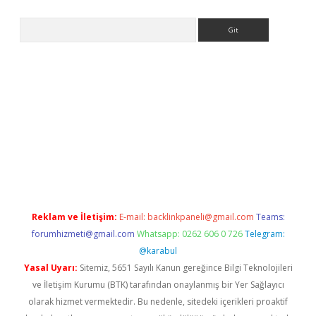
Arama
r güncel
Reklam ve İletişim:
E-mail:
backlinkpaneli@gmail.com
Teams:
forumhizmeti@gmail.com
Whatsapp: 0262 606 0 726
Telegram:
@karabul
Yasal Uyarı:
Sitemiz, 5651 Sayılı Kanun gereğince Bilgi Teknolojileri
ve İletişim Kurumu (BTK) tarafından onaylanmış bir Yer Sağlayıcı
olarak hizmet vermektedir. Bu nedenle, sitedeki içerikleri proaktif