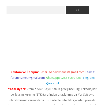
Arama
r güncel
Reklam ve İletişim:
E-mail:
backlinkpaneli@gmail.com
Teams:
forumhizmeti@gmail.com
Whatsapp: 0262 606 0 726
Telegram:
@karabul
Yasal Uyarı:
Sitemiz, 5651 Sayılı Kanun gereğince Bilgi Teknolojileri
ve İletişim Kurumu (BTK) tarafından onaylanmış bir Yer Sağlayıcı
olarak hizmet vermektedir. Bu nedenle, sitedeki içerikleri proaktif