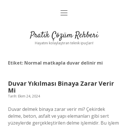
menüyü
Anasayfa
aç
Gizlilik Politikası
Pratik Çözüm Rehberi
Yasal Uyarı
Hayatını kolaylaştıran teknik ipuçları!
Hakkımızda
Etiket:
Normal matkapla duvar delinir mi
Duvar Yıkılması Binaya Zarar Verir
Mi
Tarih: Ekim 24, 2024
Duvar delmek binaya zarar verir mi? Çekirdek
delme, beton, asfalt ve yapı elemanları gibi sert
yüzeylerde gerçekleştirilen delme işlemidir. Bu işlem