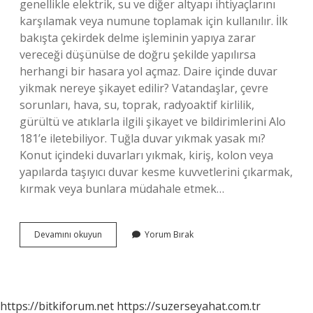
genellikle elektrik, su ve diğer altyapı ihtiyaçlarını
karşılamak veya numune toplamak için kullanılır. İlk
bakışta çekirdek delme işleminin yapıya zarar
vereceği düşünülse de doğru şekilde yapılırsa
herhangi bir hasara yol açmaz. Daire içinde duvar
yikmak nereye şikayet edilir? Vatandaşlar, çevre
sorunları, hava, su, toprak, radyoaktif kirlilik,
gürültü ve atıklarla ilgili şikayet ve bildirimlerini Alo
181’e iletebiliyor. Tuğla duvar yıkmak yasak mı?
Konut içindeki duvarları yıkmak, kiriş, kolon veya
yapılarda taşıyıcı duvar kesme kuvvetlerini çıkarmak,
kırmak veya bunlara müdahale etmek…
Duvar
Devamını okuyun
Yorum Bırak
Yıkılması
Binaya
Zarar
Verir
Mi
https://bitkiforum.net
https://suzerseyahat.com.tr