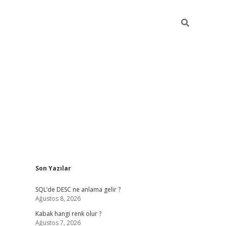
Sidebar
Son Yazılar
betexper güncel
SQL’de DESC ne anlama gelir ?
Ağustos 8, 2026
Kabak hangi renk olur ?
Ağustos 7, 2026