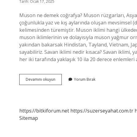
Tarih: Ocak 17, 2025
Muson ne demek coğrafya? Muson rüzgarları, Asya k
çoğunlukla yaz ve kış aylarında oluşan mevsimsel (
kelimesinden türemiştir. Muson iklimi hangi ülked
muson iklimlerinin ve dolayısıyla muson yağmur or
yakından bakarsak Hindistan, Tayland, Vietnam, Ja
sayabiliriz. Savan iklimi nedir kısaca? Savan iklimi, y
her iki tarafında yaklaşık 10 ila 20 derece enlemleri 
Muson
Devamını okuyun
Yorum Bırak
Iklimi
Ne
Demek
https://bitkiforum.net
https://suzerseyahat.com.tr
h
Sitemap