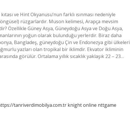
ıtası ve Hint Okyanusu’nun farklı ısınması nedeniyle
döngüsel) rüzgarlardır. Muson kelimesi, Arapça mevsim
edir? Özellikle Güney Asya, Güneydoğu Asya ve Doğu Asya,
manlarının yoğun olarak bulunduğu yerlerdir. Biraz daha
ponya, Bangladeş, güneydoğu Çin ve Endonezya gibi ülkeleri
ağmurlu yazları olan tropikal bir iklimdir. Ekvator ikliminin
arasında görülür. Ortalama yıllık sıcaklık yaklaşık 22 – 23…
ttps://tanriverdimobilya.com.tr
knight online
nttgame