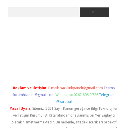
Arama
r güncel
Reklam ve İletişim:
E-mail:
backlinkpaneli@gmail.com
Teams:
forumhizmeti@gmail.com
Whatsapp: 0262 606 0 726
Telegram:
@karabul
Yasal Uyarı:
Sitemiz, 5651 Sayılı Kanun gereğince Bilgi Teknolojileri
ve İletişim Kurumu (BTK) tarafından onaylanmış bir Yer Sağlayıcı
olarak hizmet vermektedir. Bu nedenle, sitedeki içerikleri proaktif