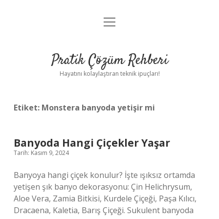
menüyü
Anasayfa
aç
Gizlilik Politikası
Pratik Çözüm Rehberi
Yasal Uyarı
Hayatını kolaylaştıran teknik ipuçları!
Hakkımızda
Etiket:
Monstera banyoda yetişir mi
Banyoda Hangi Çiçekler Yaşar
Tarih: Kasım 9, 2024
Banyoya hangi çiçek konulur? İşte ışıksız ortamda
yetişen şık banyo dekorasyonu: Çin Helichrysum,
Aloe Vera, Zamia Bitkisi, Kurdele Çiçeği, Paşa Kılıcı,
Dracaena, Kaletia, Barış Çiçeği. Sukulent banyoda