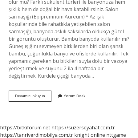
olur mu? Farklı sukulent türleri ile banyonuza hem
şıklık hem de doğal bir hava katabilirsiniz. Salon
sarmaşığı (Epipremnum Aureum):* Az ışık
koşullarında bile rahatlıkla yetişebilen salon
sarmaşığı, banyoda askılı saksılarda oldukça güzel
bir görüntü oluşturur. Bambu banyoda kullanılır mı?
Güneş ışığını sevmeyen bitkilerden biri olan şanslı
bambu, çoğunlukla banyo ve ofislerde kullanılır. Tek
yapmanız gereken bu bitkileri suyla dolu bir vazoya
yerleştirmek ve suyunu 2 ila 4 haftada bir
değiştirmek. Kurdele çiçeği banyoda…
Banyoda
Devamını okuyun
Yorum Bırak
Hangi
Çiçekler
Yaşar
https://bitkiforum.net
https://suzerseyahat.com.tr
https://tanriverdimobilya.com.tr
knight online
nttgame