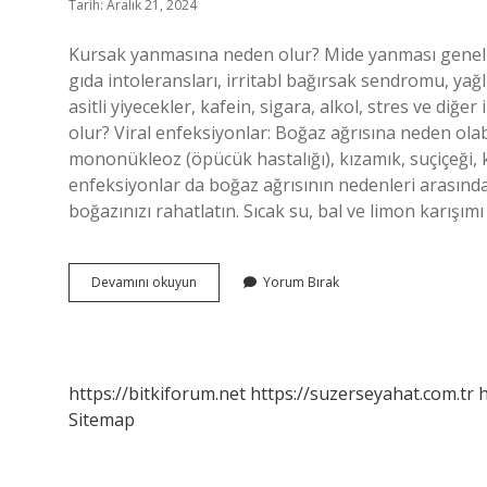
Tarih: Aralık 21, 2024
Kursak yanmasına neden olur? Mide yanması genellikl
gıda intoleransları, irritabl bağırsak sendromu, yağl
asitli yiyecekler, kafein, sigara, alkol, stres ve diğ
olur? Viral enfeksiyonlar: Boğaz ağrısına neden olabil
mononükleoz (öpücük hastalığı), kızamık, suçiçeği, 
enfeksiyonlar da boğaz ağrısının nedenleri arasındadı
boğazınızı rahatlatın. Sıcak su, bal ve limon karışım
Kursak
Devamını okuyun
Yorum Bırak
Yanması
Niye
Olur
https://bitkiforum.net
https://suzerseyahat.com.tr
h
Sitemap