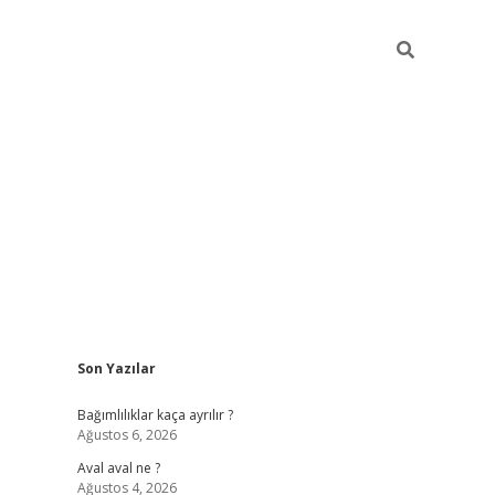
Sidebar
Son Yazılar
betexper güncel
Bağımlılıklar kaça ayrılır ?
Ağustos 6, 2026
Aval aval ne ?
Ağustos 4, 2026