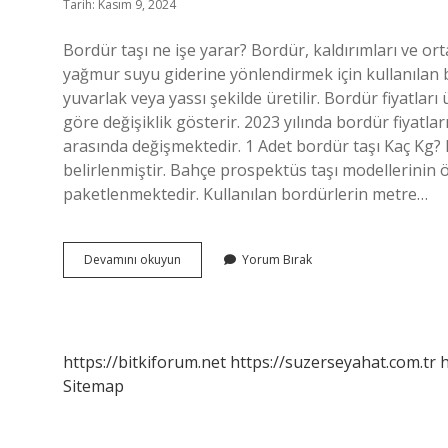
Tarih: Kasım 9, 2024
Bordür taşı ne işe yarar? Bordür, kaldırımları ve o
yağmur suyu giderine yönlendirmek için kullanılan bi
yuvarlak veya yassı şekilde üretilir. Bordür fiyatla
göre değişiklik gösterir. 2023 yılında bordür fiyatl
arasında değişmektedir. 1 Adet bordür taşı Kaç Kg? 
belirlenmiştir. Bahçe prospektüs taşı modellerinin ölç
paketlenmektedir. Kullanılan bordürlerin metre…
Bordür
Devamını okuyun
Yorum Bırak
Taşı
Nerede
Kullanılır
https://bitkiforum.net
https://suzerseyahat.com.tr
h
Sitemap