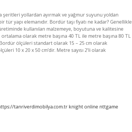
rta şeritleri yollardan ayırmak ve yağmur suyunu yoldan
r tür yapı elemanıdır. Bordür taşı fiyatı ne kadar? Genellikle
rı üretiminde kullanılan malzemeye, boyutuna ve kalitesine
arı ortalama olarak metre başına 40 TL ile metre başına 80 TL
Bordür ölçüleri standart olarak 15 – 25 cm olarak
üleri 10 x 20 x 50 cm’dir. Metre sayısı 2’li olarak
ttps://tanriverdimobilya.com.tr
knight online
nttgame