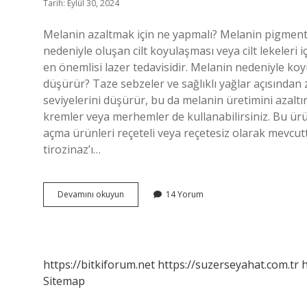
Tarih: Eylül 30, 2024
Melanin azaltmak için ne yapmalı? Melanin pigmen
nedeniyle oluşan cilt koyulaşması veya cilt lekeleri 
en önemlisi lazer tedavisidir. Melanin nedeniyle koyu
düşürür? Taze sebzeler ve sağlıklı yağlar açısından
seviyelerini düşürür, bu da melanin üretimini azaltır.
kremler veya merhemler de kullanabilirsiniz. Bu ürünl
açma ürünleri reçeteli veya reçetesiz olarak mevcut
tirozinaz’ı…
Ciltteki
Devamını okuyun
14 Yorum
Melanin
Seviyesi
Nasıl
Düşer
https://bitkiforum.net
https://suzerseyahat.com.tr
h
Sitemap