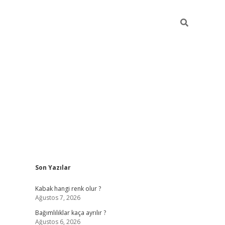
Sidebar
Son Yazılar
betexper günce
Kabak hangi renk olur ?
Ağustos 7, 2026
Bağımlılıklar kaça ayrılır ?
Ağustos 6, 2026