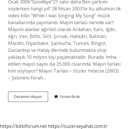
Ocak 2006″Goodbye”21 satır daha Ben şarkımı
söylerken hangi yıl? 28 Nisan 2003’te bu albümün ilk
video klibi “While I was Singing My Song” müzik
kanallarında yayınlandı. Mayın tarlası nerede var?
Mayınlı alanlar ağırlıklı olarak Ardahan, Kars, Iğdır,
Ağrı, Van, Bitlis, Siirt, Şırnak, Hakkâri, Batman,
Mardin, Diyarbakır, Şanlıurfa, Tunceli, Bingöl,
Gaziantep ve Hatay illerinde bulunmakta olup
yaklaşık 10 milyon kişi yaşamaktadır. Burada. İmha
edilen mayın sayısı ise 25.000 civarında. Mayın tarlası
kim söylüyor? Mayın Tarlası – Sözler Yeterse (2003)
– Şebnem Ferah…
Mayın
Devamını okuyun
Yorum Bırak
Tarlası
Hangi
Yıl
https://bitkiforum.net
https://suzerseyahat.com.tr