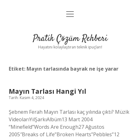
menüyü
Anasayfa
aç
Gizlilik Politikası
Pratik Çözüm Rehberi
Yasal Uyarı
Hayatını kolaylaştıran teknik ipuçları!
Hakkımızda
Etiket:
Mayın tarlasında bayrak ne işe yarar
Mayın Tarlası Hangi Yıl
Tarih: Kasım 4, 2024
Şebnem Ferah Mayın Tarlası kaç yılında çıktı? Müzik
VideolarıYılŞarkıAlbüm13 Mart 2004
“Minefield”Words Are Enough27 Ağustos
2005″Breaks of Life”Broken Hearts”Pebbles”12