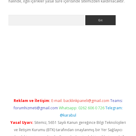
halinde, ilgili içerikler yasal süre içerisinde sitemizden kaldırılacaktır.
Arama
r güncel
Reklam ve İletişim:
E-mail:
backlinkpaneli@gmail.com
Teams:
forumhizmeti@gmail.com
Whatsapp: 0262 606 0 726
Telegram:
@karabul
Yasal Uyarı:
Sitemiz, 5651 Sayılı Kanun gereğince Bilgi Teknolojileri
ve İletişim Kurumu (BTK) tarafından onaylanmış bir Yer Sağlayıcı