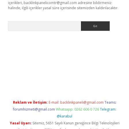
içerikleri,
backlinkpanelicomtr@gmail.com
adresine bildirmeniz
halinde, ilgili içerikler yasal süre içerisinde sitemizden kaldırılacaktır.
Arama
r güncel
Reklam ve İletişim:
E-mail:
backlinkpaneli@gmail.com
Teams:
forumhizmeti@gmail.com
Whatsapp: 0262 606 0 726
Telegram:
@karabul
Yasal Uyarı:
Sitemiz, 5651 Sayılı Kanun gereğince Bilgi Teknolojileri