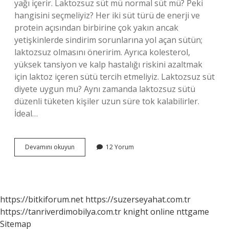
yağı içerir. Laktozsuz süt mü normal süt mü? Peki
hangisini seçmeliyiz? Her iki süt türü de enerji ve
protein açısından birbirine çok yakın ancak
yetişkinlerde sindirim sorunlarına yol açan sütün;
laktozsuz olmasını öneririm. Ayrıca kolesterol,
yüksek tansiyon ve kalp hastalığı riskini azaltmak
için laktoz içeren sütü tercih etmeliyiz. Laktozsuz süt
diyete uygun mu? Aynı zamanda laktozsuz sütü
düzenli tüketen kişiler uzun süre tok kalabilirler.
İdeal…
Laktozsuz
Devamını okuyun
12 Yorum
Süt
Yağlı
Mı
https://bitkiforum.net
https://suzerseyahat.com.tr
https://tanriverdimobilya.com.tr
knight online
nttgame
Sitemap