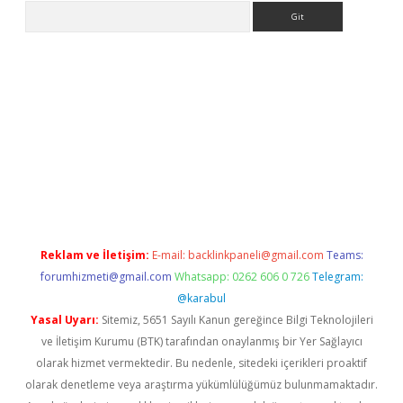
Arama
r güncel
Reklam ve İletişim:
E-mail:
backlinkpaneli@gmail.com
Teams:
forumhizmeti@gmail.com
Whatsapp: 0262 606 0 726
Telegram:
@karabul
Yasal Uyarı:
Sitemiz, 5651 Sayılı Kanun gereğince Bilgi Teknolojileri
ve İletişim Kurumu (BTK) tarafından onaylanmış bir Yer Sağlayıcı
olarak hizmet vermektedir. Bu nedenle, sitedeki içerikleri proaktif
olarak denetleme veya araştırma yükümlülüğümüz bulunmamaktadır.