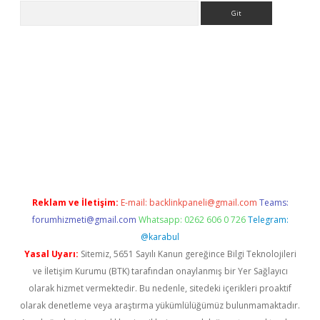
Arama
r güncel
Reklam ve İletişim:
E-mail:
backlinkpaneli@gmail.com
Teams:
forumhizmeti@gmail.com
Whatsapp: 0262 606 0 726
Telegram:
@karabul
Yasal Uyarı:
Sitemiz, 5651 Sayılı Kanun gereğince Bilgi Teknolojileri
ve İletişim Kurumu (BTK) tarafından onaylanmış bir Yer Sağlayıcı
olarak hizmet vermektedir. Bu nedenle, sitedeki içerikleri proaktif
olarak denetleme veya araştırma yükümlülüğümüz bulunmamaktadır.