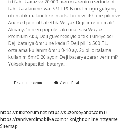
iki fabrikamız ve 20.000 metrekarenin üzerinde bir
fabrika alanımız var. SMT PCB üretimi için gelişmiş
otomatik makinelerin markalarını ve iPhone pilini ve
Android pilini ithal ettik. Woyax Deji nerenin malı?
Almanya’nın en popüler akü markası Woyax
Premium Akü, Deji güvencesiyle artık Türkiye’de!
Deji batarya ömrü ne kadar? Deji pil 1x 500 TL,
ortalama kullanım ömrü 8-10 ay, 2x pil ortalama
kullanım ömrü 20 aydır. Deji batarya zarar verir mi?
Yüksek kapasiteli batarya…
Deji
Devamını okuyun
Yorum Bırak
Hangi
Ülkenin
Markası
https://bitkiforum.net
https://suzerseyahat.com.tr
https://tanriverdimobilya.com.tr
knight online
nttgame
Sitemap