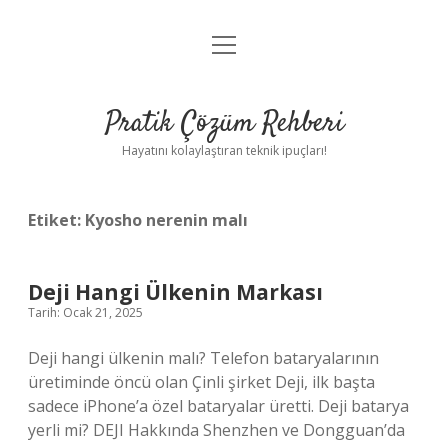
menüyü
Anasayfa
aç
Gizlilik Politikası
Pratik Çözüm Rehberi
Yasal Uyarı
Hayatını kolaylaştıran teknik ipuçları!
Hakkımızda
Etiket:
Kyosho nerenin malı
Deji Hangi Ülkenin Markası
Tarih: Ocak 21, 2025
Deji hangi ülkenin malı? Telefon bataryalarının
üretiminde öncü olan Çinli şirket Deji, ilk başta
sadece iPhone’a özel bataryalar üretti. Deji batarya
yerli mi? DEJI Hakkında Shenzhen ve Dongguan’da