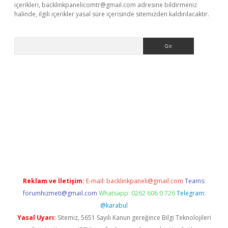
içerikleri,
backlinkpanelicomtr@gmail.com
adresine bildirmeniz
halinde, ilgili içerikler yasal süre içerisinde sitemizden kaldırılacaktır.
Arama
r güncel
Reklam ve İletişim:
E-mail:
backlinkpaneli@gmail.com
Teams:
forumhizmeti@gmail.com
Whatsapp: 0262 606 0 726
Telegram:
@karabul
Yasal Uyarı:
Sitemiz, 5651 Sayılı Kanun gereğince Bilgi Teknolojileri