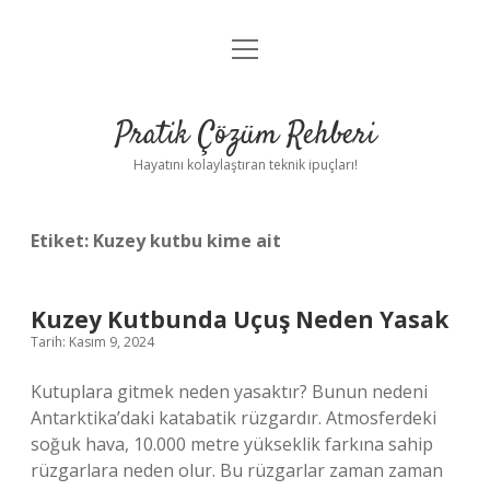
menüyü
Anasayfa
aç
Gizlilik Politikası
Pratik Çözüm Rehberi
Yasal Uyarı
Hayatını kolaylaştıran teknik ipuçları!
Hakkımızda
Etiket:
Kuzey kutbu kime ait
Kuzey Kutbunda Uçuş Neden Yasak
Tarih: Kasım 9, 2024
Kutuplara gitmek neden yasaktır? Bunun nedeni
Antarktika’daki katabatik rüzgardır. Atmosferdeki
soğuk hava, 10.000 metre yükseklik farkına sahip
rüzgarlara neden olur. Bu rüzgarlar zaman zaman