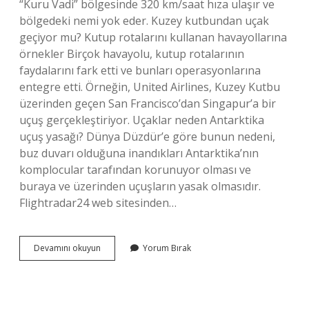
“Kuru Vadi” bölgesinde 320 km/saat hıza ulaşır ve
bölgedeki nemi yok eder. Kuzey kutbundan uçak
geçiyor mu? Kutup rotalarını kullanan havayollarına
örnekler Birçok havayolu, kutup rotalarının
faydalarını fark etti ve bunları operasyonlarına
entegre etti. Örneğin, United Airlines, Kuzey Kutbu
üzerinden geçen San Francisco’dan Singapur’a bir
uçuş gerçekleştiriyor. Uçaklar neden Antarktika
uçuş yasağı? Dünya Düzdür’e göre bunun nedeni,
buz duvarı olduğuna inandıkları Antarktika’nın
komplocular tarafından korunuyor olması ve
buraya ve üzerinden uçuşların yasak olmasıdır.
Flightradar24 web sitesinden…
Kuzey
Devamını okuyun
Yorum Bırak
Kutbunda
Uçuş
Neden
Yasak