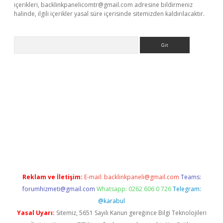
içerikleri,
backlinkpanelicomtr@gmail.com
adresine bildirmeniz
halinde, ilgili içerikler yasal süre içerisinde sitemizden kaldırılacaktır.
Arama
r güncel
Reklam ve İletişim:
E-mail:
backlinkpaneli@gmail.com
Teams:
forumhizmeti@gmail.com
Whatsapp: 0262 606 0 726
Telegram:
@karabul
Yasal Uyarı:
Sitemiz, 5651 Sayılı Kanun gereğince Bilgi Teknolojileri