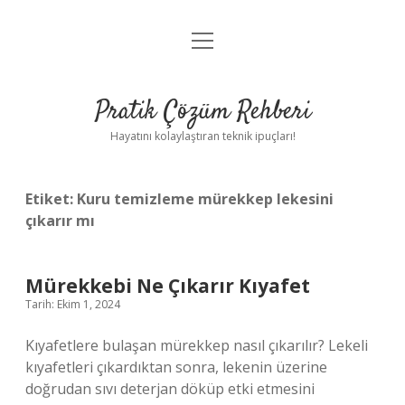
menüyü
Anasayfa
aç
Gizlilik Politikası
Pratik Çözüm Rehberi
Yasal Uyarı
Hayatını kolaylaştıran teknik ipuçları!
Hakkımızda
Etiket:
Kuru temizleme mürekkep lekesini
çıkarır mı
Mürekkebi Ne Çıkarır Kıyafet
Tarih: Ekim 1, 2024
Kıyafetlere bulaşan mürekkep nasıl çıkarılır? Lekeli
kıyafetleri çıkardıktan sonra, lekenin üzerine
doğrudan sıvı deterjan döküp etki etmesini