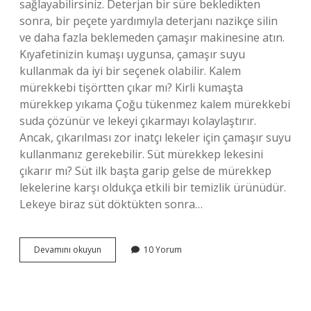
sağlayabilirsiniz. Deterjan bir süre bekledikten
sonra, bir peçete yardımıyla deterjanı nazikçe silin
ve daha fazla beklemeden çamaşır makinesine atın.
Kıyafetinizin kumaşı uygunsa, çamaşır suyu
kullanmak da iyi bir seçenek olabilir. Kalem
mürekkebi tişörtten çıkar mı? Kirli kumaşta
mürekkep yıkama Çoğu tükenmez kalem mürekkebi
suda çözünür ve lekeyi çıkarmayı kolaylaştırır.
Ancak, çıkarılması zor inatçı lekeler için çamaşır suyu
kullanmanız gerekebilir. Süt mürekkep lekesini
çıkarır mı? Süt ilk başta garip gelse de mürekkep
lekelerine karşı oldukça etkili bir temizlik ürünüdür.
Lekeye biraz süt döktükten sonra…
Mürekkebi
Devamını okuyun
10 Yorum
Ne
Çıkarır
Kıyafet