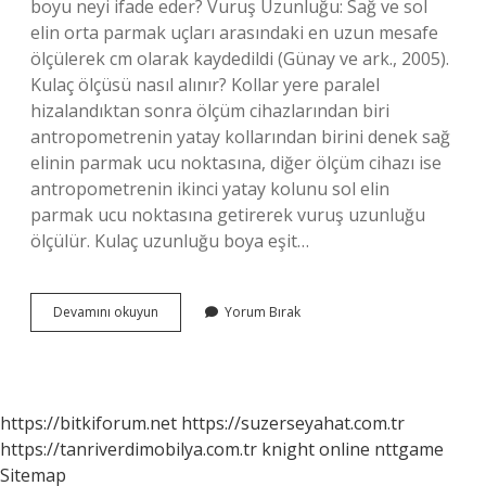
boyu neyi ifade eder? Vuruş Uzunluğu: Sağ ve sol
elin orta parmak uçları arasındaki en uzun mesafe
ölçülerek cm olarak kaydedildi (Günay ve ark., 2005).
Kulaç ölçüsü nasıl alınır? Kollar yere paralel
hizalandıktan sonra ölçüm cihazlarından biri
antropometrenin yatay kollarından birini denek sağ
elinin parmak ucu noktasına, diğer ölçüm cihazı ise
antropometrenin ikinci yatay kolunu sol elin
parmak ucu noktasına getirerek vuruş uzunluğu
ölçülür. Kulaç uzunluğu boya eşit…
Kulaç
Devamını okuyun
Yorum Bırak
Uzunluğu
Nedir
https://bitkiforum.net
https://suzerseyahat.com.tr
https://tanriverdimobilya.com.tr
knight online
nttgame
Sitemap