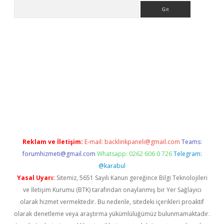
Arama
r güncel
Reklam ve İletişim:
E-mail:
backlinkpaneli@gmail.com
Teams:
forumhizmeti@gmail.com
Whatsapp: 0262 606 0 726
Telegram:
@karabul
Yasal Uyarı:
Sitemiz, 5651 Sayılı Kanun gereğince Bilgi Teknolojileri
ve İletişim Kurumu (BTK) tarafından onaylanmış bir Yer Sağlayıcı
olarak hizmet vermektedir. Bu nedenle, sitedeki içerikleri proaktif
olarak denetleme veya araştırma yükümlülüğümüz bulunmamaktadır.