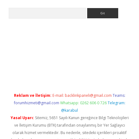
Arama
betexper güncel
Reklam ve İletişim:
E-mail:
backlinkpaneli@gmail.com
Teams:
forumhizmeti@gmail.com
Whatsapp: 0262 606 0 726
Telegram:
@karabul
Yasal Uyarı:
Sitemiz, 5651 Sayılı Kanun gereğince Bilgi Teknolojileri
ve İletişim Kurumu (BTK) tarafından onaylanmış bir Yer Sağlayıcı
olarak hizmet vermektedir. Bu nedenle, sitedeki içerikleri proaktif