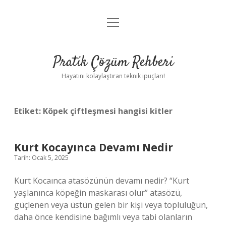
menüyü
Anasayfa
aç
Gizlilik Politikası
Pratik Çözüm Rehberi
Yasal Uyarı
Hayatını kolaylaştıran teknik ipuçları!
Hakkımızda
Etiket:
Köpek çiftleşmesi hangisi kitler
Kurt Kocayınca Devamı Nedir
Tarih: Ocak 5, 2025
Kurt Kocaınca atasözünün devamı nedir? “Kurt
yaşlanınca köpeğin maskarası olur” atasözü,
güçlenen veya üstün gelen bir kişi veya topluluğun,
daha önce kendisine bağımlı veya tabi olanların