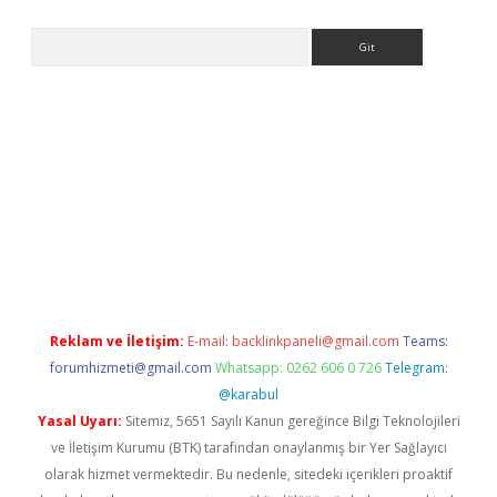
Arama
r güncel
Reklam ve İletişim:
E-mail:
backlinkpaneli@gmail.com
Teams:
forumhizmeti@gmail.com
Whatsapp: 0262 606 0 726
Telegram:
@karabul
Yasal Uyarı:
Sitemiz, 5651 Sayılı Kanun gereğince Bilgi Teknolojileri
ve İletişim Kurumu (BTK) tarafından onaylanmış bir Yer Sağlayıcı
olarak hizmet vermektedir. Bu nedenle, sitedeki içerikleri proaktif