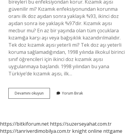
bireyleri bu enfeksiyondan korur. Kızamık aşısı
güvenilir mi? Kızamık enfeksiyonundan korunma
oranı ilk doz aşıdan sonra yaklaşık %93, ikinci doz
aşıdan sonra ise yaklaşık %97’dir. Kızamık aşısı
mecbur mu? En az bir yaşında olan tüm çocuklara
kızamığa karşı aşı veya bağışıklık kazandırılmalıdır.
Tek doz kızamık aşısı yeterli mi? Tek doz aşı yeterli
koruma sağlamadığından, 1998 yılında ilkokul birinci
sınıf öğrencileri için ikinci doz kızamık aşısı
uygulanmaya başlandı. 1998 yılından bu yana
Türkiye’de kızamık aşısı, ilk…
Kızamık
Devamını okuyun
Yorum Bırak
Aşı
Ile
Önlenir
Mi
https://bitkiforum.net
https://suzerseyahat.com.tr
https://tanriverdimobilya.com.tr
knight online
nttgame