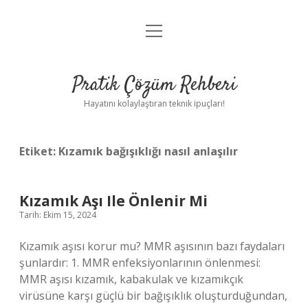
menüyü
Anasayfa
aç
Gizlilik Politikası
Pratik Çözüm Rehberi
Yasal Uyarı
Hayatını kolaylaştıran teknik ipuçları!
Hakkımızda
Etiket:
Kızamık bağışıklığı nasıl anlaşılır
Kızamık Aşı Ile Önlenir Mi
Tarih: Ekim 15, 2024
Kızamık aşısı korur mu? MMR aşısının bazı faydaları
şunlardır: 1. MMR enfeksiyonlarının önlenmesi:
MMR aşısı kızamık, kabakulak ve kızamıkçık
virüsüne karşı güçlü bir bağışıklık oluşturduğundan,