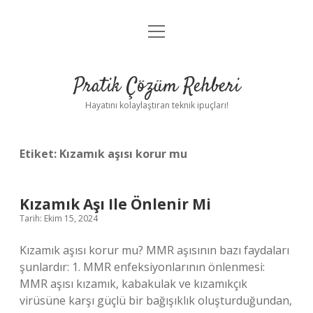
menüyü
Anasayfa
aç
Gizlilik Politikası
Pratik Çözüm Rehberi
Yasal Uyarı
Hayatını kolaylaştıran teknik ipuçları!
Hakkımızda
Etiket:
Kızamık aşısı korur mu
Kızamık Aşı Ile Önlenir Mi
Tarih: Ekim 15, 2024
Kızamık aşısı korur mu? MMR aşısının bazı faydaları
şunlardır: 1. MMR enfeksiyonlarının önlenmesi:
MMR aşısı kızamık, kabakulak ve kızamıkçık
virüsüne karşı güçlü bir bağışıklık oluşturduğundan,