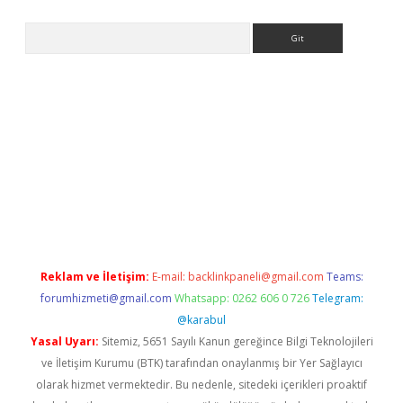
Arama
er güncel
Reklam ve İletişim:
E-mail:
backlinkpaneli@gmail.com
Teams:
forumhizmeti@gmail.com
Whatsapp: 0262 606 0 726
Telegram:
@karabul
Yasal Uyarı:
Sitemiz, 5651 Sayılı Kanun gereğince Bilgi Teknolojileri
ve İletişim Kurumu (BTK) tarafından onaylanmış bir Yer Sağlayıcı
olarak hizmet vermektedir. Bu nedenle, sitedeki içerikleri proaktif