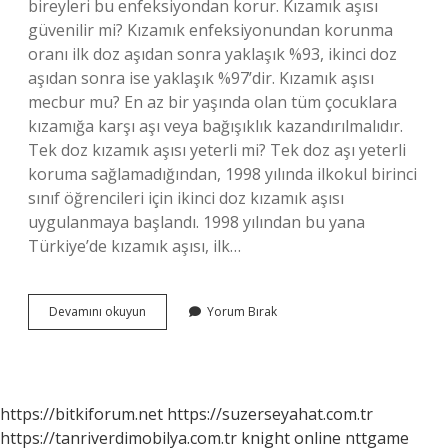
bireyleri bu enfeksiyondan korur. Kızamık aşısı
güvenilir mi? Kızamık enfeksiyonundan korunma
oranı ilk doz aşıdan sonra yaklaşık %93, ikinci doz
aşıdan sonra ise yaklaşık %97’dir. Kızamık aşısı
mecbur mu? En az bir yaşında olan tüm çocuklara
kızamığa karşı aşı veya bağışıklık kazandırılmalıdır.
Tek doz kızamık aşısı yeterli mi? Tek doz aşı yeterli
koruma sağlamadığından, 1998 yılında ilkokul birinci
sınıf öğrencileri için ikinci doz kızamık aşısı
uygulanmaya başlandı. 1998 yılından bu yana
Türkiye’de kızamık aşısı, ilk…
Kızamık
Devamını okuyun
Yorum Bırak
Aşı
Ile
Önlenir
Mi
https://bitkiforum.net
https://suzerseyahat.com.tr
https://tanriverdimobilya.com.tr
knight online
nttgame