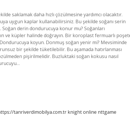
ilde saklamak daha hızlı çözülmesine yardımcı olacaktır.
uya uygun kaplar kullanabilirsiniz. Bu şekilde soğanı serin
z. Soğan derin dondurucuya konur mu? Soğanları
ın ve küpler halinde doğrayın. Bir koroplast fermuarlı poşet
ın. Dondurucuya koyun. Donmuş soğan yenir mi? Mevsiminde
nsuz bir şekilde tüketilebilir. Bu aşamada hatırlanması
ülmeden pişirilmelidir. Buzluktaki soğan kokusu nasıl
durucuyu…
ttps://tanriverdimobilya.com.tr
knight online
nttgame