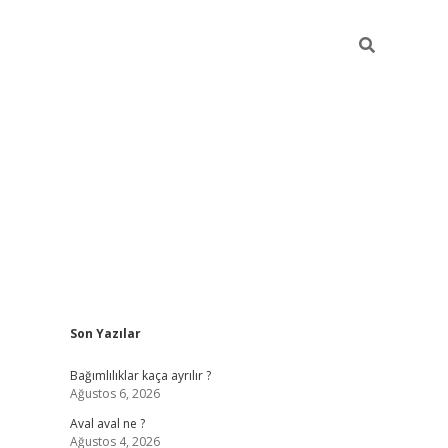
Sidebar
Son Yazılar
betexper güncel
Bağımlılıklar kaça ayrılır ?
Ağustos 6, 2026
Aval aval ne ?
Ağustos 4, 2026