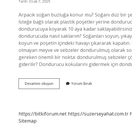
Tarih: Ocak 7, 2025
Arpacık soğan buzluğa konur mu? Soğanı düz bir şek
İsteğe bağlı olarak plastik poşetler yerine donduruc
dondurucuya koyarak 10 aya kadar saklayabilirsini
dondurucuda nasıl saklarım? Soğanları soyun, yıkay
koyun ve poşetin içindeki havayı çıkararak kapat
olmayan meyve ve sebzeler dondurulmuş olarak soru
gereken önemli bir nokta: dondurulmuş sebzeler çöz
giderilir? Dondurucu kokularını gidermek için don
Arpacık
Devamını okuyun
Yorum Bırak
Soğan
Buzlukta
Saklanır
Mı
https://bitkiforum.net
https://suzerseyahat.com.tr
h
Sitemap