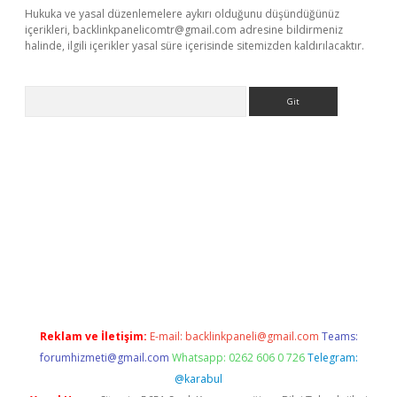
Hukuka ve yasal düzenlemelere aykırı olduğunu düşündüğünüz
içerikleri,
backlinkpanelicomtr@gmail.com
adresine bildirmeniz
halinde, ilgili içerikler yasal süre içerisinde sitemizden kaldırılacaktır.
Arama
r güncel
Reklam ve İletişim:
E-mail:
backlinkpaneli@gmail.com
Teams:
forumhizmeti@gmail.com
Whatsapp: 0262 606 0 726
Telegram:
@karabul