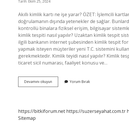
Tarih: Ekim 25, 2024
Akıllı kimlik kartı ne işe yarar? ÖZET: İşlemcili kartla
doğrulamanın dışında yetenekler de sağlar. Bunlard
kontrollü binalara fiziksel erişim, bilgisayar sistem
kimlik tespiti nasıl yapılır? Uzaktan kimlik tespit 
ilgili bankanın internet şubesinden kimlik tespit f
yapmak isteyen müşteriler yeni T.C. sistemini kullana
gerekmektedir. Kimlik teyidi nasıl yapılır? Kimlik tesp
ticaret sicil numarası, faaliyet konusu ve…
Akıllı
Devamını okuyun
Yorum Bırak
Kimlik
Tespiti
Nedir
https://bitkiforum.net
https://suzerseyahat.com.tr
h
Sitemap