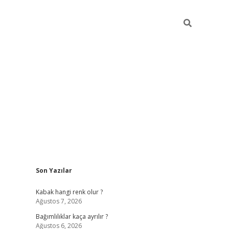
Sidebar
Son Yazılar
betexper güncel
Kabak hangi renk olur ?
Ağustos 7, 2026
Bağımlılıklar kaça ayrılır ?
Ağustos 6, 2026