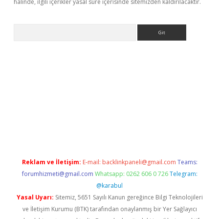
halinde, ilgili içerikler yasal süre içerisinde sitemizden kaldırılacaktır.
Arama
r güncel
Reklam ve İletişim:
E-mail:
backlinkpaneli@gmail.com
Teams:
forumhizmeti@gmail.com
Whatsapp: 0262 606 0 726
Telegram:
@karabul
Yasal Uyarı:
Sitemiz, 5651 Sayılı Kanun gereğince Bilgi Teknolojileri
ve İletişim Kurumu (BTK) tarafından onaylanmış bir Yer Sağlayıcı