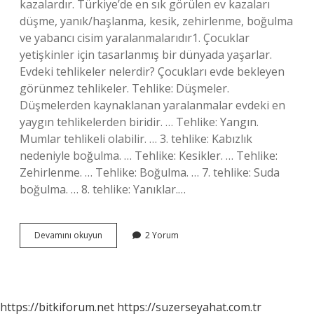
kazalardır. Türkiye’de en sık görülen ev kazaları
düşme, yanık/haşlanma, kesik, zehirlenme, boğulma
ve yabancı cisim yaralanmalarıdır1. Çocuklar
yetişkinler için tasarlanmış bir dünyada yaşarlar.
Evdeki tehlikeler nelerdir? Çocukları evde bekleyen
görünmez tehlikeler. Tehlike: Düşmeler.
Düşmelerden kaynaklanan yaralanmalar evdeki en
yaygın tehlikelerden biridir. … Tehlike: Yangın.
Mumlar tehlikeli olabilir. … 3. tehlike: Kabızlık
nedeniyle boğulma. … Tehlike: Kesikler. … Tehlike:
Zehirlenme. … Tehlike: Boğulma. … 7. tehlike: Suda
boğulma. … 8. tehlike: Yanıklar.…
En
Devamını okuyun
2 Yorum
Çok
Görülen
Ev
Kazaları
Nelerdir
https://bitkiforum.net
https://suzerseyahat.com.tr