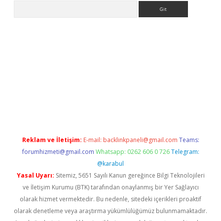
Arama
r güncel
Reklam ve İletişim:
E-mail:
backlinkpaneli@gmail.com
Teams:
forumhizmeti@gmail.com
Whatsapp: 0262 606 0 726
Telegram:
@karabul
Yasal Uyarı:
Sitemiz, 5651 Sayılı Kanun gereğince Bilgi Teknolojileri
ve İletişim Kurumu (BTK) tarafından onaylanmış bir Yer Sağlayıcı
olarak hizmet vermektedir. Bu nedenle, sitedeki içerikleri proaktif
olarak denetleme veya araştırma yükümlülüğümüz bulunmamaktadır.