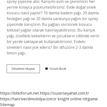
sprey şişesine alın. Karışımı evin ve çevrenizin her
yerine kolayca püskürtebilirsiniz. Evde doğal sinek
kovucu nasıl yapılır? 10 damla badem yağı, 20 damla
fesleğen yağı ve 20 damla sardunya yağını bir sprey
şişesinde karıştırın. Bu yağları sivrisinek kovucu
bitkisel yağlar olarak hatırlayabilirsiniz. Bu karışık
yağı, özellikle bebeklerin ve çocukların cildinde serin
bir yerde saklayarak kullanabilirsiniz. Evdeki
sinekleri nasıl yok ederiz? Bir difüzöre 2-3 damla
limon yağı…
En
Devamını okuyun
Yorum Bırak
Etkili
Sinek
Ilacı
Nasıl
Yapılır
https://bitkiforum.net
https://suzerseyahat.com.tr
https://tanriverdimobilya.com.tr
knight online
nttgame
Sitemap