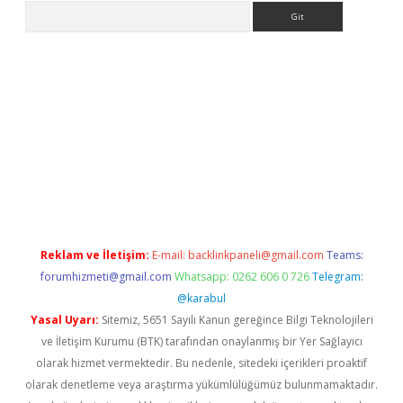
Arama
er güncel
Reklam ve İletişim:
E-mail:
backlinkpaneli@gmail.com
Teams:
forumhizmeti@gmail.com
Whatsapp: 0262 606 0 726
Telegram:
@karabul
Yasal Uyarı:
Sitemiz, 5651 Sayılı Kanun gereğince Bilgi Teknolojileri
ve İletişim Kurumu (BTK) tarafından onaylanmış bir Yer Sağlayıcı
olarak hizmet vermektedir. Bu nedenle, sitedeki içerikleri proaktif
olarak denetleme veya araştırma yükümlülüğümüz bulunmamaktadır.