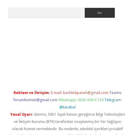
Arama
exper güncel
Reklam ve İletişim:
E-mail:
backlinkpaneli@gmail.com
Teams:
forumhizmeti@gmail.com
Whatsapp: 0262 606 0 726
Telegram:
@karabul
Yasal Uyarı:
Sitemiz, 5651 Sayılı Kanun gereğince Bilgi Teknolojileri
ve İletişim Kurumu (BTK) tarafından onaylanmış bir Yer Sağlayıcı
olarak hizmet vermektedir. Bu nedenle, sitedeki içerikleri proaktif