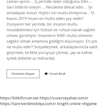
zaman ayırın. … İş yerinde neler olduğunu bilin. …
Geri bildirim isteyin. … Nezakete dikkat edin. … İyi
arkadaşlar bulun. Hiçbiri sizi mutlu etmiyorsa… 15
Kasım 2019 İnsanı en mutlu eden şey nedir?
Dünyanın her yerinde, bir insanın mutlu
hissedebilmesi için fiziksel ve ruhsal olarak sağlıklı
olması gerekiyor. İnsanların %90’ı mutlu olmanın
sağlıklı olmak anlamına geldiğini düşünüyor. En çok
ne mutlu eder? Sosyalleşmek, arkadaşlarınızla vakit
geçirmek, birlikte yürüyüşe çıkmak, çay ve kahve
içmek (elbette az miktarda)…
Seni
Devamını okuyun
Yorum Bırak
Bir
Çalışma
Ortamında
En
Mutlu
https://bitkiforum.net
https://suzerseyahat.com.tr
Eden
https://tanriverdimobilya.com.tr
knight online
nttgame
3