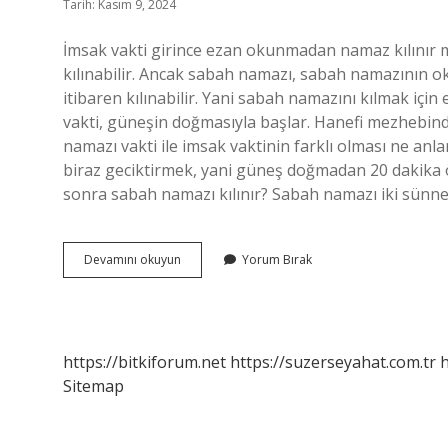
Tarih: Kasım 9, 2024
İmsak vakti girince ezan okunmadan namaz kılınır m
kılınabilir. Ancak sabah namazı, sabah namazının 
itibaren kılınabilir. Yani sabah namazını kılmak i
vakti, güneşin doğmasıyla başlar. Hanefi mezhebind
namazı vakti ile imsak vaktinin farklı olması ne anl
biraz geciktirmek, yani güneş doğmadan 20 dakika ön
sonra sabah namazı kılınır? Sabah namazı iki sünne
İMsak
Devamını okuyun
Yorum Bırak
Vakti
Girdiğinde
Namaz
Kılınır
Mı
https://bitkiforum.net
https://suzerseyahat.com.tr
h
Sitemap