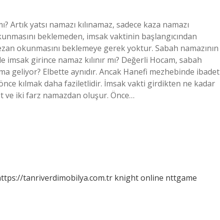
ı? Artık yatsı namazı kılınamaz, sadece kaza namazı
okunmasını beklemeden, imsak vaktinin başlangıcından
çin ezan okunmasını beklemeye gerek yoktur. Sabah namazının
e imsak girince namaz kılınır mı? Değerli Hocam, sabah
ama geliyor? Elbette aynıdır. Ancak Hanefi mezhebinde ibadet
ce kılmak daha faziletlidir. İmsak vakti girdikten ne kadar
t ve iki farz namazdan oluşur. Önce…
ttps://tanriverdimobilya.com.tr
knight online
nttgame