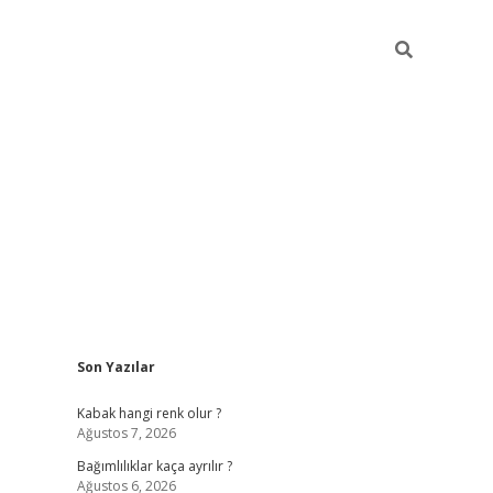
Sidebar
Son Yazılar
betexper güncel
Kabak hangi renk olur ?
Ağustos 7, 2026
Bağımlılıklar kaça ayrılır ?
Ağustos 6, 2026