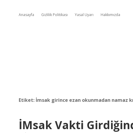
Anasayfa
Gizlilik Politikası
Yasal Uyarı
Hakkımızda
Etiket:
İmsak girince ezan okunmadan namaz kıl
İMsak Vakti Girdiği