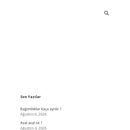
Sidebar
Son Yazılar
betexper güncel
Bağımlılıklar kaça ayrılır ?
Ağustos 6, 2026
Aval aval ne ?
Ağustos 4, 2026