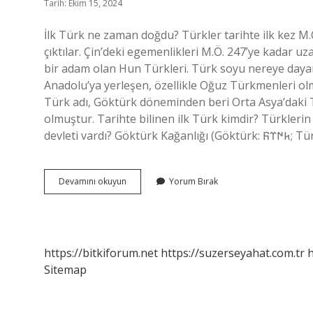
Tarih: Ekim 15, 2024
İlk Türk ne zaman doğdu? Türkler tarihte ilk kez M
çıktılar. Çin’deki egemenlikleri M.Ö. 247’ye kadar
bir adam olan Hun Türkleri. Türk soyu nereye dayan
Anadolu’ya yerleşen, özellikle Oğuz Türkmenleri olm
Türk adı, Göktürk döneminden beri Orta Asya’daki T
olmuştur. Tarihte bilinen ilk Türk kimdir? Türklerin
Türk
Devamını okuyun
Yorum Bırak
Soyu
Kaç
Yıllık
https://bitkiforum.net
https://suzerseyahat.com.tr
h
Sitemap