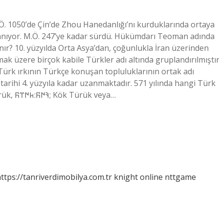
.Ö. 1050’de Çin’de Zhou Hanedanlığı’nı kurduklarında ortaya
 uzanıyor. M.Ö. 247’ye kadar sürdü. Hükümdarı Teoman adında
ır? 10. yüzyılda Orta Asya’dan, çoğunlukla İran üzerinden
ak üzere birçok kabile Türkler adı altında gruplandırılmıştır
ürk ırkının Türkçe konuşan topluluklarının ortak adı
 tarihi 4. yüzyıla kadar uzanmaktadır. 571 yılında hangi Türk
devleti vardı? Göktürk Kağanlığı (Göktürk: 𐱅𐰇𐰼𐰜; Türük, 𐰚𐰇𐰜:𐱅𐰇𐰼𐰜; Kök Türük veya…
ttps://tanriverdimobilya.com.tr
knight online
nttgame