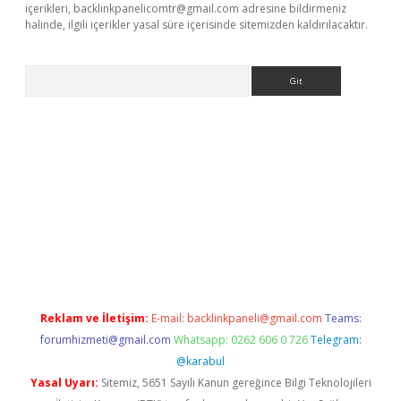
içerikleri,
backlinkpanelicomtr@gmail.com
adresine bildirmeniz
halinde, ilgili içerikler yasal süre içerisinde sitemizden kaldırılacaktır.
Arama
er güncel
Reklam ve İletişim:
E-mail:
backlinkpaneli@gmail.com
Teams:
forumhizmeti@gmail.com
Whatsapp: 0262 606 0 726
Telegram:
@karabul
Yasal Uyarı:
Sitemiz, 5651 Sayılı Kanun gereğince Bilgi Teknolojileri