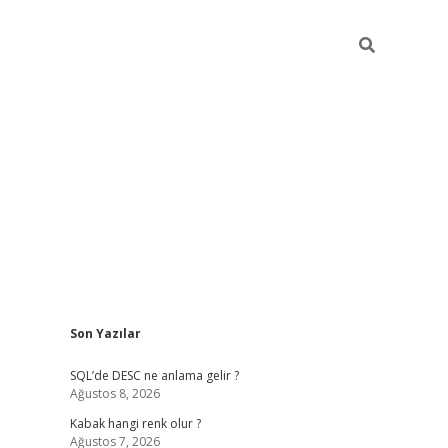
Sidebar
Son Yazılar
betexper güncel
SQL’de DESC ne anlama gelir ?
Ağustos 8, 2026
Kabak hangi renk olur ?
Ağustos 7, 2026