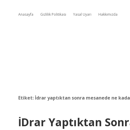
Anasayfa
Gizlilik Politikası
Yasal Uyarı
Hakkımızda
Etiket:
İdrar yaptıktan sonra mesanede ne kadar
İDrar Yaptıktan So