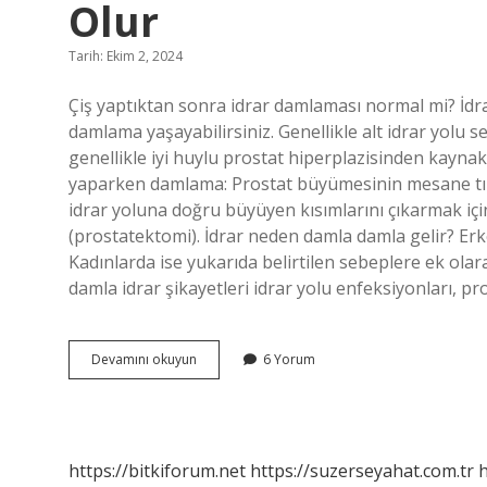
Olur
Tarih: Ekim 2, 2024
Çiş yaptıktan sonra idrar damlaması normal mi? İdrar
damlama yaşayabilirsiniz. Genellikle alt idrar yolu
genellikle iyi huylu prostat hiperplazisinden kaynak
yaparken damlama: Prostat büyümesinin mesane tıka
idrar yoluna doğru büyüyen kısımlarını çıkarmak için
(prostatektomi). İdrar neden damla damla gelir? Erk
Kadınlarda ise yukarıda belirtilen sebeplere ek ola
damla idrar şikayetleri idrar yolu enfeksiyonları, pro
İDrar
Devamını okuyun
6 Yorum
Yaptıktan
Sonra
Damla
Gelmesi
Neden
https://bitkiforum.net
https://suzerseyahat.com.tr
h
Olur