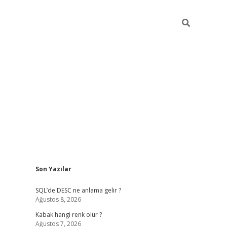
Sidebar
Son Yazılar
betexper güncel
SQL’de DESC ne anlama gelir ?
Ağustos 8, 2026
Kabak hangi renk olur ?
Ağustos 7, 2026