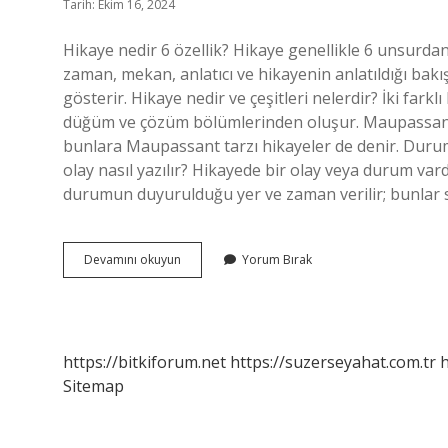
Tarih: Ekim 16, 2024
Hikaye nedir 6 özellik? Hikaye genellikle 6 unsurda
zaman, mekan, anlatıcı ve hikayenin anlatıldığı bakış
gösterir. Hikaye nedir ve çeşitleri nelerdir? İki farkl
düğüm ve çözüm bölümlerinden oluşur. Maupassant, o
bunlara Maupassant tarzı hikayeler de denir. Durum
olay nasıl yazılır? Hikayede bir olay veya durum vard
durumun duyurulduğu yer ve zaman verilir; bunlar sü
Hikaye
Devamını okuyun
Yorum Bırak
Ne
Demek
3
Sınıf
https://bitkiforum.net
https://suzerseyahat.com.tr
h
Sitemap