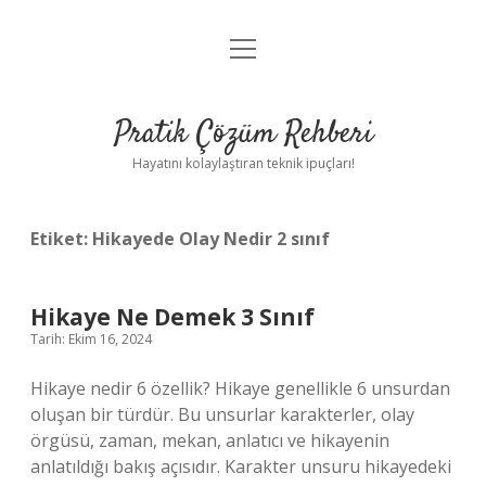
menüyü
Anasayfa
aç
Gizlilik Politikası
Pratik Çözüm Rehberi
Yasal Uyarı
Hayatını kolaylaştıran teknik ipuçları!
Hakkımızda
Etiket:
Hikayede Olay Nedir 2 sınıf
Hikaye Ne Demek 3 Sınıf
Tarih: Ekim 16, 2024
Hikaye nedir 6 özellik? Hikaye genellikle 6 unsurdan
oluşan bir türdür. Bu unsurlar karakterler, olay
örgüsü, zaman, mekan, anlatıcı ve hikayenin
anlatıldığı bakış açısıdır. Karakter unsuru hikayedeki