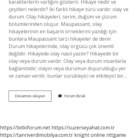
karakterlerin varlığını gösterir. Hikaye nedir ve
çeşitleri nelerdir? İki farklı hikaye türü vardır: olay ve
durum. Olay hikayeleri, serim, düğüm ve çözüm
bölümlerinden oluşur. Maupassant, olay
hikayelerinin en başarılı örneklerini yazdığı için
bunlara Maupassant tarzı hikayeler de denir.
Durum hikayelerinde, olay örgüsü çok önemli
değildir. Hikayede olay nasıl yazılır? Hikayede bir
olay veya durum vardır. Olay veya durum insanlarla
bağlantılıdır; olayın veya durumun duyurulduğu yer
ve zaman verilir; bunlar sürükleyici ve etkileyici bir…
Hikaye
Devamını okuyun
Yorum Bırak
Ne
Demek
3
Sınıf
https://bitkiforum.net
https://suzerseyahat.com.tr
https://tanriverdimobilya.com.tr
knight online
nttgame