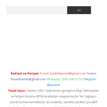
Arama
r güncel
Reklam ve İletişim:
E-mail:
backlinkpaneli@gmail.com
Teams:
forumhizmeti@gmail.com
Whatsapp: 0262 606 0 726
Telegram:
@karabul
Yasal Uyarı:
Sitemiz, 5651 Sayılı Kanun gereğince Bilgi Teknolojileri
ve İletişim Kurumu (BTK) tarafından onaylanmış bir Yer Sağlayıcı
olarak hizmet vermektedir. Bu nedenle, sitedeki içerikleri proaktif